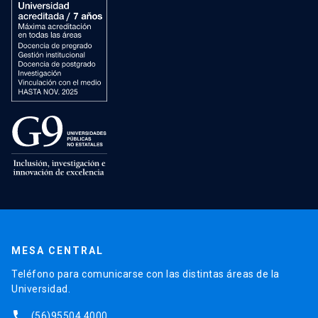
MESA CENTRAL
Teléfono para comunicarse con las distintas áreas de la
Universidad.
phone
(56)95504 4000