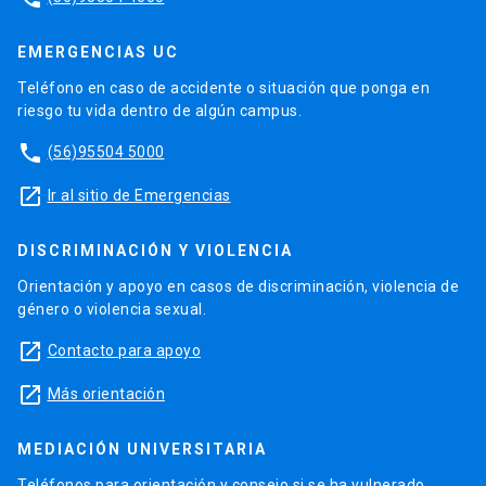
EMERGENCIAS UC
Teléfono en caso de accidente o situación que ponga en
riesgo tu vida dentro de algún campus.
phone
(56)95504 5000
launch
Ir al sitio de Emergencias
DISCRIMINACIÓN Y VIOLENCIA
Orientación y apoyo en casos de discriminación, violencia de
género o violencia sexual.
launch
Contacto para apoyo
launch
Más orientación
MEDIACIÓN UNIVERSITARIA
Teléfonos para orientación y consejo si se ha vulnerado