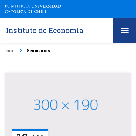
Instituto de Economía
keyboard_arrow_right
Inicio
Seminarios