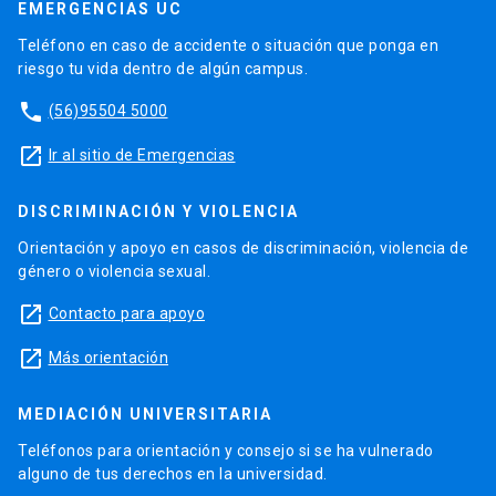
EMERGENCIAS UC
Teléfono en caso de accidente o situación que ponga en
riesgo tu vida dentro de algún campus.
phone
(56)95504 5000
launch
Ir al sitio de Emergencias
DISCRIMINACIÓN Y VIOLENCIA
Orientación y apoyo en casos de discriminación, violencia de
género o violencia sexual.
launch
Contacto para apoyo
launch
Más orientación
MEDIACIÓN UNIVERSITARIA
Teléfonos para orientación y consejo si se ha vulnerado
alguno de tus derechos en la universidad.