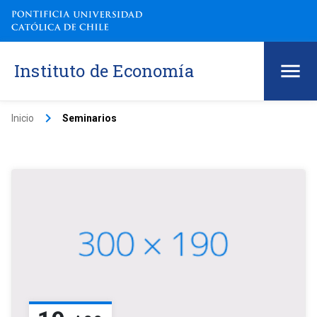
Instituto de Economía
keyboard_arrow_right
Inicio
Seminarios