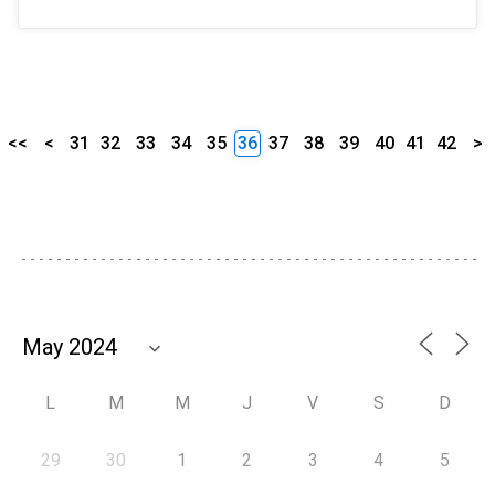
<<
<
31
32
33
34
35
36
37
38
39
40
41
42
>
L
M
M
J
V
S
D
29
30
1
2
3
4
5