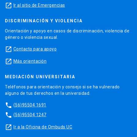
launch
Ir al sitio de Emergencias
DISCRIMINACIÓN Y VIOLENCIA
Orientación y apoyo en casos de discriminación, violencia de
género o violencia sexual.
launch
Contacto para apoyo
launch
Más orientación
MEDIACIÓN UNIVERSITARIA
Teléfonos para orientación y consejo si se ha vulnerado
alguno de tus derechos en la universidad.
phone
(56)95504 1691
phone
(56)95504 1247
launch
Ir a la Oficina de Ombuds UC