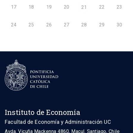
17
18
19
20
22
23
21
24
25
26
27
28
29
30
Instituto de Economía
Facultad de Economía y Administración UC
Avda. Vicuña Mackenna 4860, Macul. Santiago, Chile