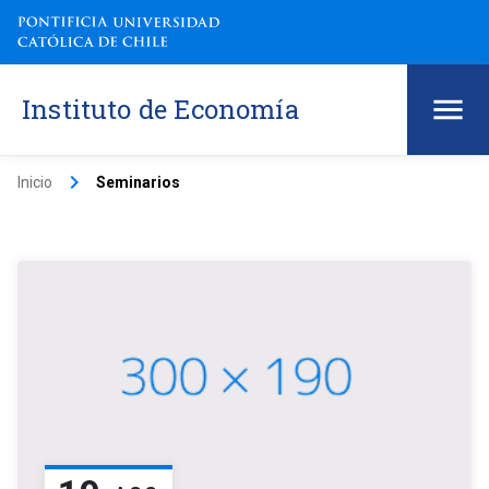
Instituto de Economía
keyboard_arrow_right
Inicio
Seminarios