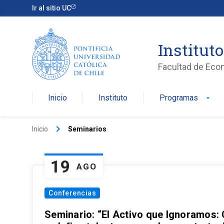
Ir al sitio UC
Institut
Facultad de Eco
Inicio
Instituto
Programas
arrow_drop_down
keyboard_arrow_right
Inicio
Seminarios
19
AGO
Conferencias
Seminario: “El Activo que Ignoramos: