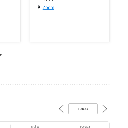
Zoom
>
TODAY
SÁB
DOM