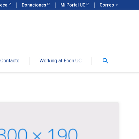
teca
Donaciones
Mi Portal UC
Correo
arrow_drop_down
search
Contacto
Working at Econ UC