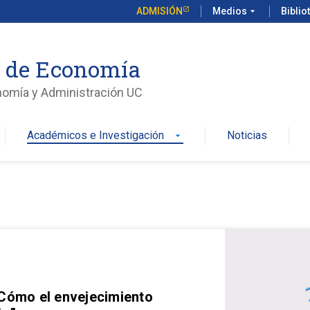
ADMISIÓN
Medios
arrow_drop_down
Biblio
o de Economía
nomía y Administración UC
Académicos e Investigación
Noticias
arrow_drop_down
 Cómo el envejecimiento