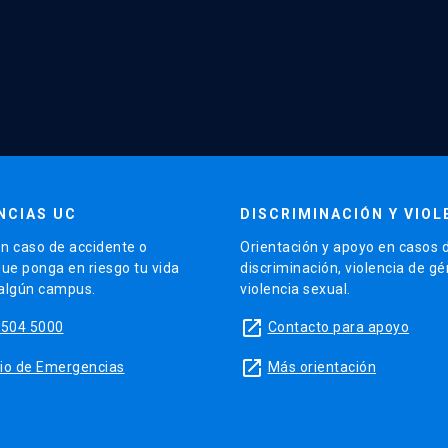
NCIAS UC
DISCRIMINACIÓN Y VIOL
n caso de accidente o
Orientación y apoyo en casos 
que ponga en riesgo tu vida
discriminación, violencia de g
 algún campus.
violencia sexual.
launch
5504 5000
Contacto para apoyo
launch
sitio de Emergencias
Más orientación