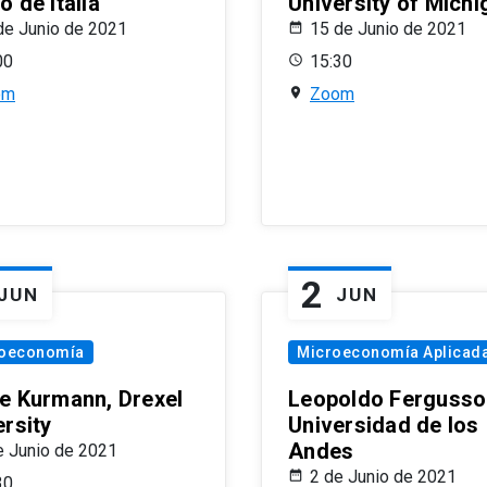
 de Italia
University of Michi
de Junio de 2021
15 de Junio de 2021
00
15:30
om
Zoom
2
JUN
JUN
oeconomía
Microeconomía Aplicad
e Kurmann, Drexel
Leopoldo Fergusso
ersity
Universidad de los
Andes
e Junio de 2021
2 de Junio de 2021
30