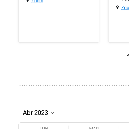
Zoom
Zo
LUN
MAR