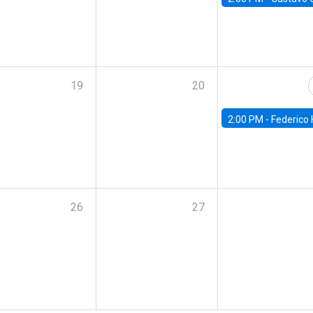
19
20
2:00 PM -
Federico Huneeus - Banco Central de C
26
27