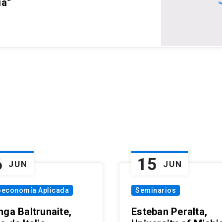
ia”
6
15
JUN
JUN
oeconomía Aplicada
Seminarios
nga Baltrunaite,
Esteban Peralta,