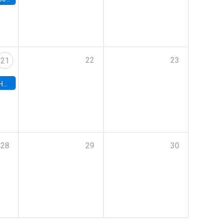
22
23
21
hile
28
29
30