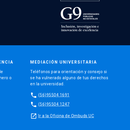
ENCIA
MEDIACIÓN UNIVERSITARIA
de
Teléfonos para orientación y consejo si
énero o
se ha vulnerado alguno de tus derechos
en la universidad.
phone
(56)95504 1691
phone
(56)95504 1247
launch
Ir a la Oficina de Ombuds UC