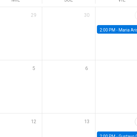
29
30
2:00 PM -
Maria Aristizabal-Ramirez, FED
5
6
12
13
2:00 PM -
Gustavo González - Banco Central d