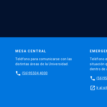
MESA CENTRAL
EMERGE
Teléfono para comunicarse con las
Teléfono e
distintas áreas de la Universidad.
situación 
dentro de
phone
(56)95504 4000
phone
(56)9
launch
Ir al 