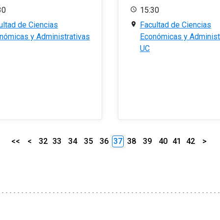
30
15:30
ultad de Ciencias
Facultad de Ciencias
nómicas y Administrativas
Económicas y Administ
UC
<<
<
32
33
34
35
36
37
38
39
40
41
42
>