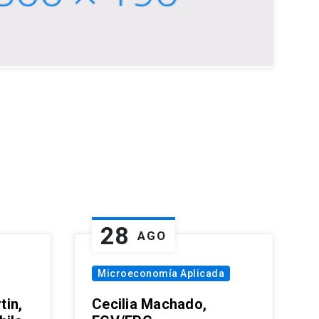
28
AGO
Microeconomía Aplicada
tin,
Cecilia Machado,