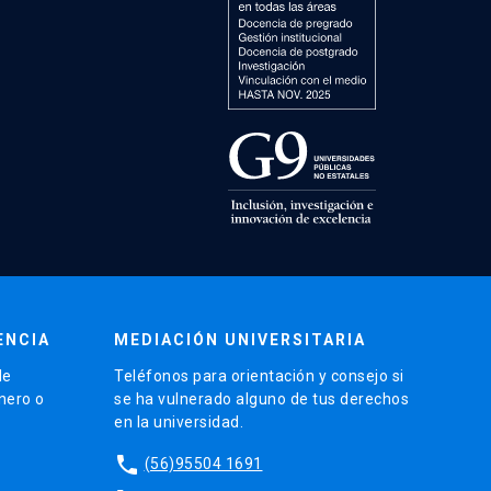
ENCIA
MEDIACIÓN UNIVERSITARIA
de
Teléfonos para orientación y consejo si
énero o
se ha vulnerado alguno de tus derechos
en la universidad.
phone
(56)95504 1691