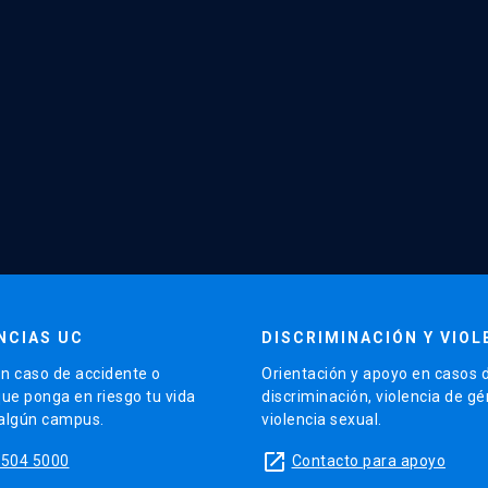
NCIAS UC
DISCRIMINACIÓN Y VIOL
n caso de accidente o
Orientación y apoyo en casos 
que ponga en riesgo tu vida
discriminación, violencia de g
 algún campus.
violencia sexual.
launch
5504 5000
Contacto para apoyo