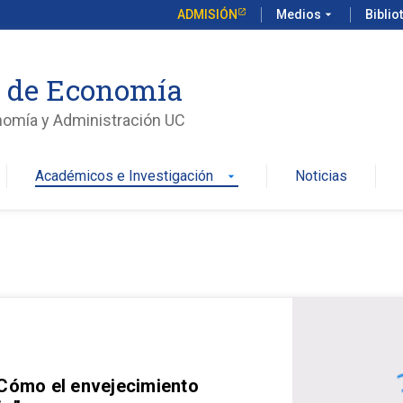
ADMISIÓN
Medios
arrow_drop_down
Biblio
o de Economía
nomía y Administración UC
Académicos e Investigación
Noticias
arrow_drop_down
 Cómo el envejecimiento