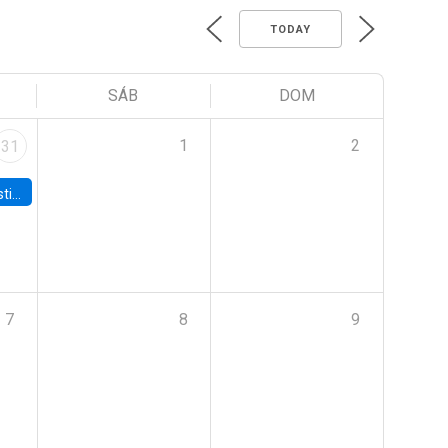
TODAY
SÁB
DOM
1
2
31
 Board
7
8
9