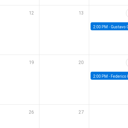
12
13
2:00 PM -
Gustavo González - Banco Central d
19
20
2:00 PM -
Federico Huneeus - Banco Central de C
26
27