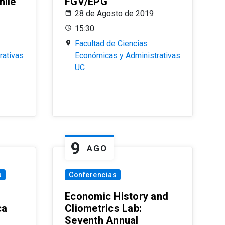
hile
FGV/EPG
28 de Agosto de 2019
15:30
Facultad de Ciencias
rativas
Económicas y Administrativas
UC
9
AGO
a
Conferencias
Economic History and
ca
Cliometrics Lab:
Seventh Annual