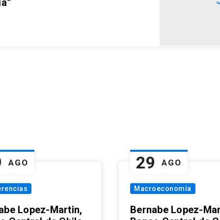
ia”
9
29
AGO
AGO
erencias
Macroeconomía
abe Lopez-Martin,
Bernabe Lopez-Mar