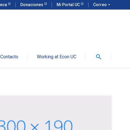
teca
Donaciones
Mi Portal UC
Correo
arrow_drop_down
search
Contacto
Working at Econ UC