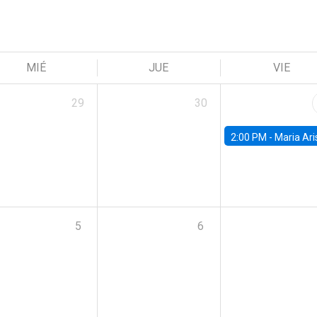
MIÉ
JUE
VIE
29
30
2:00 PM -
Maria Aristizabal-Ramirez, FED
5
6