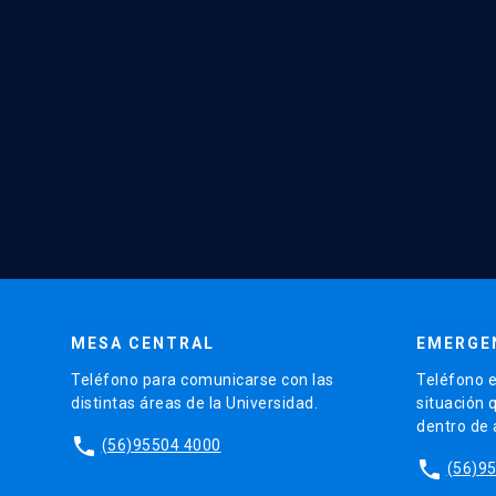
MESA CENTRAL
EMERGE
Teléfono para comunicarse con las
Teléfono e
distintas áreas de la Universidad.
situación 
dentro de
phone
(56)95504 4000
phone
(56)9