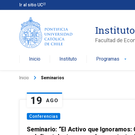
Ir al sitio UC
Institut
Facultad de Eco
Inicio
Instituto
Programas
arrow_drop_down
keyboard_arrow_right
Inicio
Seminarios
19
AGO
Conferencias
Seminario: “El Activo que Ignoramos: