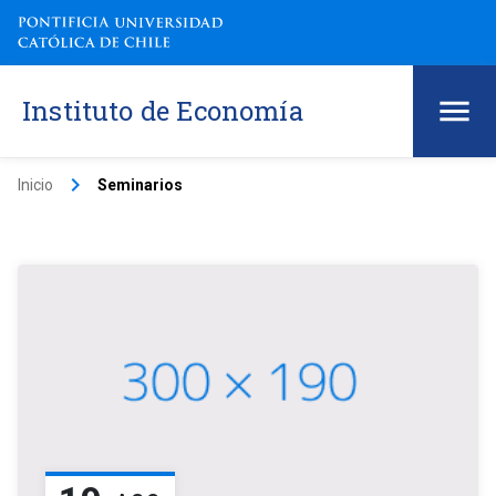
Instituto de Economía
keyboard_arrow_right
Inicio
Seminarios