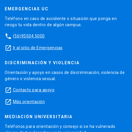
EMERGENCIAS UC
Teléfono en caso de accidente o situación que ponga en
riesgo tu vida dentro de algún campus.
phone
(56)95504 5000
launch
Ir al sitio de Emergencias
DISCRIMINACIÓN Y VIOLENCIA
Orientación y apoyo en casos de discriminación, violencia de
género o violencia sexual.
launch
Contacto para apoyo
launch
Más orientación
MEDIACIÓN UNIVERSITARIA
Teléfonos para orientación y consejo si se ha vulnerado