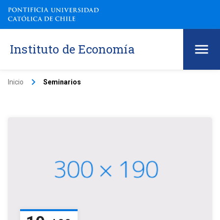
Instituto de Economía
keyboard_arrow_right
Inicio
Seminarios