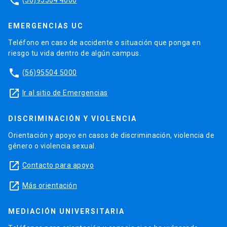
phone
EMERGENCIAS UC
Teléfono en caso de accidente o situación que ponga en
riesgo tu vida dentro de algún campus.
phone
(56)95504 5000
launch
Ir al sitio de Emergencias
DISCRIMINACIÓN Y VIOLENCIA
Orientación y apoyo en casos de discriminación, violencia de
género o violencia sexual.
launch
Contacto para apoyo
launch
Más orientación
MEDIACIÓN UNIVERSITARIA