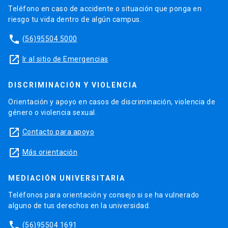
Teléfono en caso de accidente o situación que ponga en
riesgo tu vida dentro de algún campus.
phone
(56)95504 5000
launch
Ir al sitio de Emergencias
DISCRIMINACIÓN Y VIOLENCIA
Orientación y apoyo en casos de discriminación, violencia de
género o violencia sexual.
launch
Contacto para apoyo
launch
Más orientación
MEDIACIÓN UNIVERSITARIA
Teléfonos para orientación y consejo si se ha vulnerado
alguno de tus derechos en la universidad.
phone
(56)95504 1691