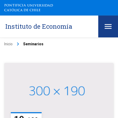
Instituto de Economía
keyboard_arrow_right
Inicio
Seminarios