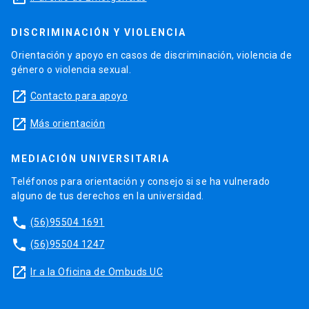
DISCRIMINACIÓN Y VIOLENCIA
Orientación y apoyo en casos de discriminación, violencia de
género o violencia sexual.
launch
Contacto para apoyo
launch
Más orientación
MEDIACIÓN UNIVERSITARIA
Teléfonos para orientación y consejo si se ha vulnerado
alguno de tus derechos en la universidad.
phone
(56)95504 1691
phone
(56)95504 1247
launch
Ir a la Oficina de Ombuds UC