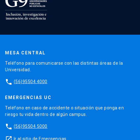
MESA CENTRAL
Teléfono para comunicarse con las distintas áreas de la
Universidad.
phone
(56)95504 4000
EMERGENCIAS UC
Teléfono en caso de accidente o situación que ponga en
riesgo tu vida dentro de algún campus.
phone
(56)95504 5000
launch
Ir al sitio de Emergencias