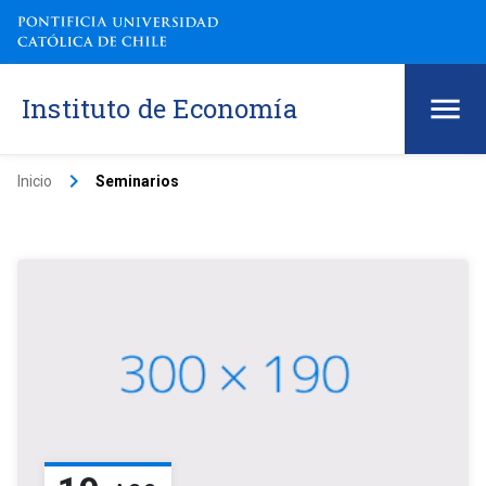
Instituto de Economía
keyboard_arrow_right
Inicio
Seminarios