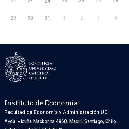
22
23
25
26
27
28
24
29
30
31
1
2
3
4
Instituto de Economía
Facultad de Economía y Administración UC
Avda. Vicuña Mackenna 4860, Macul. Santiago, Chile