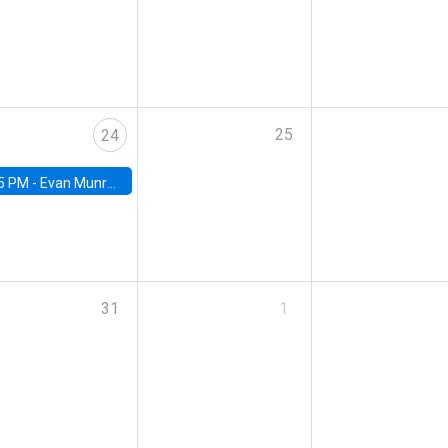
25
24
5 PM -
Evan Munro, Neyman Visiting Assistant Professor in the Department of Statistics at UC Berkeley
31
1