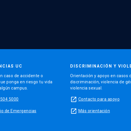
NCIAS UC
DISCRIMINACIÓN Y VIOL
n caso de accidente o
Orientación y apoyo en casos 
que ponga en riesgo tu vida
discriminación, violencia de g
 algún campus.
violencia sexual.
launch
5504 5000
Contacto para apoyo
launch
sitio de Emergencias
Más orientación