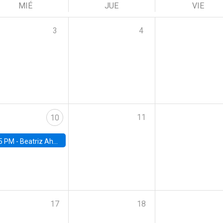
MIÉ
JUE
VIE
3
4
11
10
5 PM -
Beatriz Ahumada, PhD candidate, Universidad de Pittsburgh
17
18