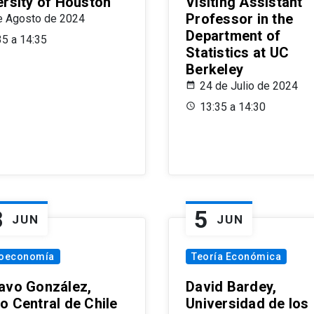
ersity of Houston
Visiting Assistant
Professor in the
e Agosto de 2024
Department of
35 a 14:35
Statistics at UC
Berkeley
24 de Julio de 2024
13:35 a 14:30
8
5
JUN
JUN
oeconomía
Teoría Económica
avo González,
David Bardey,
o Central de Chile
Universidad de los