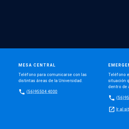
MESA CENTRAL
EMERGE
Teléfono para comunicarse con las
Teléfono e
distintas áreas de la Universidad.
situación 
dentro de
phone
(56)95504 4000
phone
(56)9
launch
Ir al 