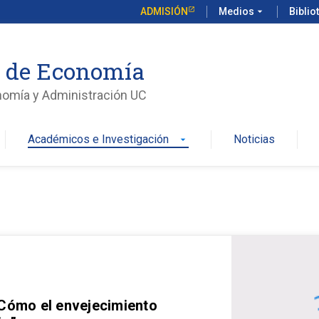
ADMISIÓN
Medios
arrow_drop_down
Biblio
o de Economía
nomía y Administración UC
Académicos e Investigación
Noticias
arrow_drop_down
 Cómo el envejecimiento