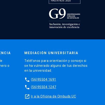
ENCIA
MEDIACIÓN UNIVERSITARIA
de
Teléfonos para orientación y consejo si
énero o
se ha vulnerado alguno de tus derechos
en la universidad.
phone
(56)95504 1691
phone
(56)95504 1247
launch
Ir a la Oficina de Ombuds UC