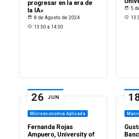
Univ
progresar en la era de
5 d
la IA»
8 de Agosto de 2024
13:
13:30 a 14:30
26
1
JUN
Microeconomía Aplicada
Macr
Fernanda Rojas
Gust
Ampuero, University of
Banc