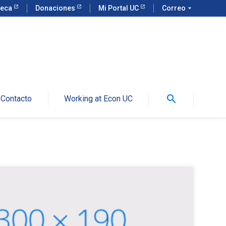
teca
Donaciones
Mi Portal UC
Correo
arrow_drop_down
search
Contacto
Working at Econ UC