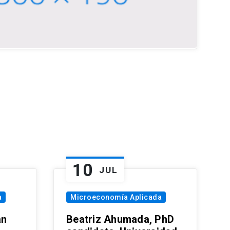
10
JUL
a
Microeconomía Aplicada
an
Beatriz Ahumada, PhD