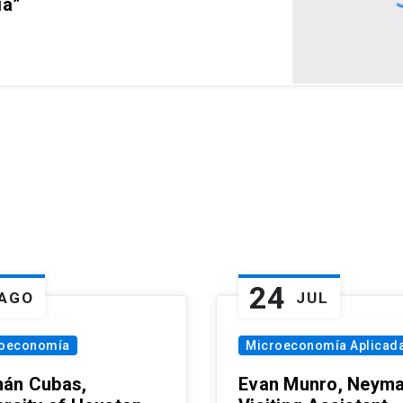
ia”
24
AGO
JUL
oeconomía
Microeconomía Aplicad
án Cubas,
Evan Munro, Neym