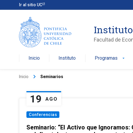
Ir al sitio UC
Institut
Facultad de Eco
Inicio
Instituto
Programas
arrow_drop_down
keyboard_arrow_right
Inicio
Seminarios
19
AGO
Conferencias
Seminario: “El Activo que Ignoramos: