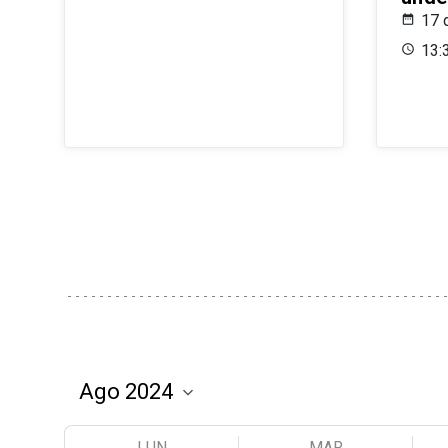
17 
13:
LUN
MAR