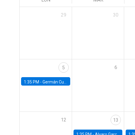
29
30
6
5
1:35 PM -
Germán Cubas, University of Houston
12
13
1:35 PM -
Alvaro Garcia-Marin, Universidad de Los Andes
1:3