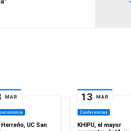
ia”
8
13
MAR
MAR
oeconomía
Conferencias
 Herreño, UC San
KHIPU, el mayor