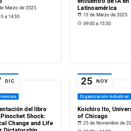
o
encuentro de IA en
Latinoamérica
de Marzo de 2025
13 de Marzo de 2025
35 a 14:30
09:00 a 15:30
7
25
DIC
NOV
erencias
Organización Industrial
ntación del libro
Koichiro Ito, Univer
 Pinochet Shock:
of Chicago
cal Change and Life
25 de Noviembre de 2
r Dictatorship