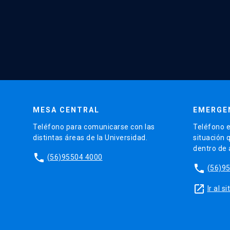
MESA CENTRAL
EMERGE
Teléfono para comunicarse con las
Teléfono e
distintas áreas de la Universidad.
situación 
dentro de
phone
(56)95504 4000
phone
(56)9
launch
Ir al 