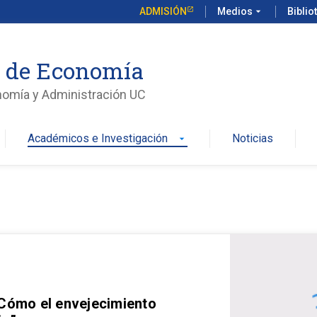
ADMISIÓN
Medios
arrow_drop_down
Biblio
o de Economía
nomía y Administración UC
Académicos e Investigación
Noticias
arrow_drop_down
 Cómo el envejecimiento