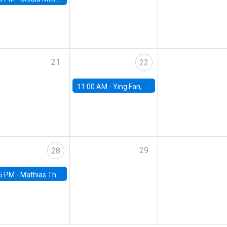
21
22
11:00 AM -
Ying Fan, University of Michigan
29
28
5 PM -
Mathias Thoenig, University of Lausanne