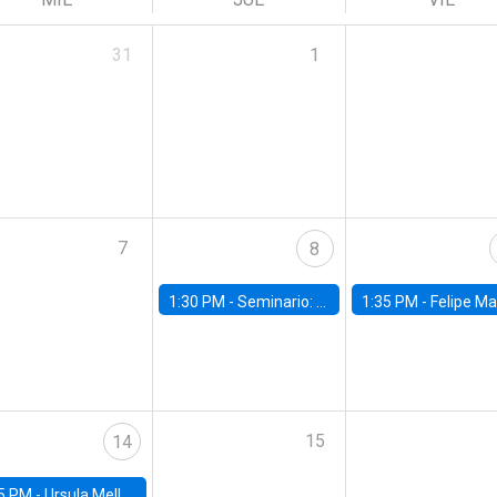
31
1
7
8
1:30 PM -
Seminario: “Recuperando la humanidad para progresar en la era de la IA»
1:35 PM -
Felipe Martínez, alumno Doctorado en Ec
15
14
5 PM -
Ursula Mello, Insper - Institute of Education and Research