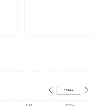
TODAY
SÁB
DOM