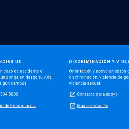
NCIAS UC
DISCRIMINACIÓN Y VIOL
n caso de accidente o
Orientación y apoyo en casos 
que ponga en riesgo tu vida
discriminación, violencia de g
 algún campus.
violencia sexual.
launch
5504 5000
Contacto para apoyo
launch
sitio de Emergencias
Más orientación