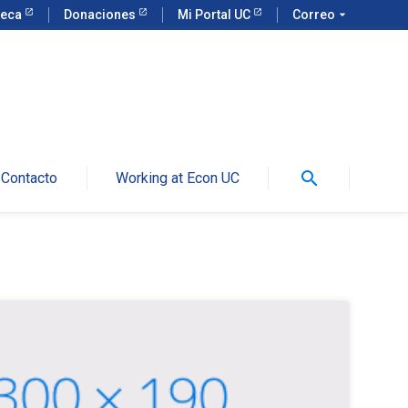
teca
Donaciones
Mi Portal UC
Correo
arrow_drop_down
search
Contacto
Working at Econ UC