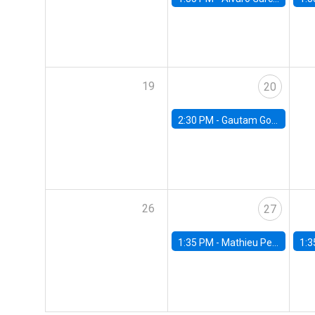
19
20
2:30 PM -
Gautam Gowrisankaran, Columbia University
26
27
1:35 PM -
Mathieu Pedemonte, IDB
1:3