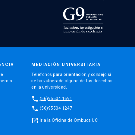
ENCIA
MEDIACIÓN UNIVERSITARIA
de
Teléfonos para orientación y consejo si
énero o
se ha vulnerado alguno de tus derechos
en la universidad.
phone
(56)95504 1691
phone
(56)95504 1247
launch
Ir a la Oficina de Ombuds UC