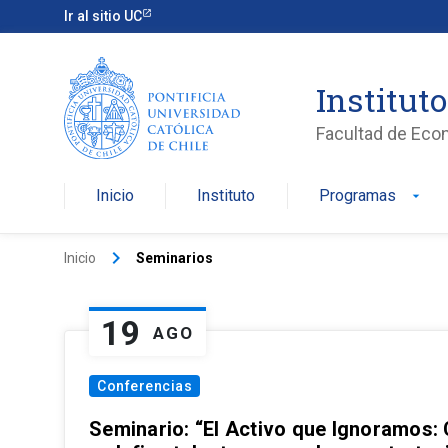
Ir al sitio UC
Institut
Facultad de Eco
Inicio
Instituto
Programas
arrow_drop_down
keyboard_arrow_right
Inicio
Seminarios
19
AGO
Conferencias
Seminario: “El Activo que Ignoramos: