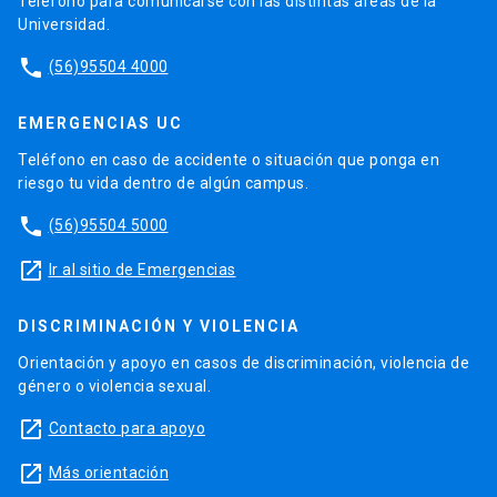
Teléfono para comunicarse con las distintas áreas de la
Universidad.
phone
(56)95504 4000
EMERGENCIAS UC
Teléfono en caso de accidente o situación que ponga en
riesgo tu vida dentro de algún campus.
phone
(56)95504 5000
launch
Ir al sitio de Emergencias
DISCRIMINACIÓN Y VIOLENCIA
Orientación y apoyo en casos de discriminación, violencia de
género o violencia sexual.
launch
Contacto para apoyo
launch
Más orientación