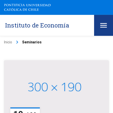
Instituto de Economía
keyboard_arrow_right
Inicio
Seminarios