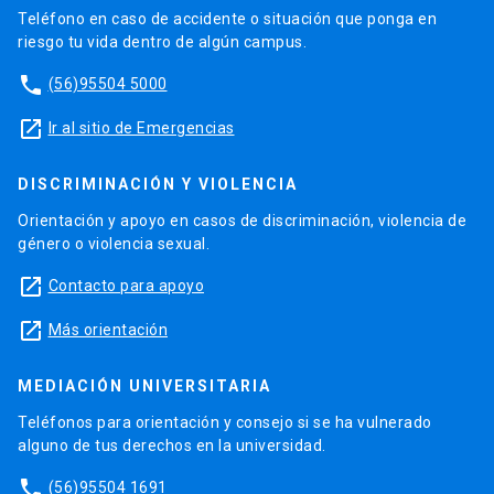
Teléfono en caso de accidente o situación que ponga en
riesgo tu vida dentro de algún campus.
phone
(56)95504 5000
launch
Ir al sitio de Emergencias
DISCRIMINACIÓN Y VIOLENCIA
Orientación y apoyo en casos de discriminación, violencia de
género o violencia sexual.
launch
Contacto para apoyo
launch
Más orientación
MEDIACIÓN UNIVERSITARIA
Teléfonos para orientación y consejo si se ha vulnerado
alguno de tus derechos en la universidad.
phone
(56)95504 1691