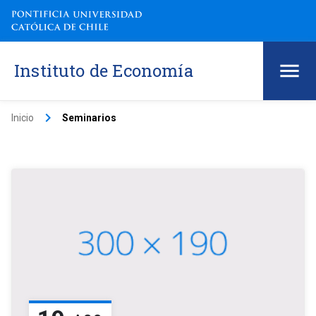
Instituto de Economía
keyboard_arrow_right
Inicio
Seminarios