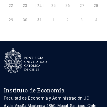
22
23
25
26
27
28
24
29
30
31
1
2
3
4
Instituto de Economía
Facultad de Economía y Administración UC
Avda. Vicuña Mackenna 4860, Macul. Santiago, Chile