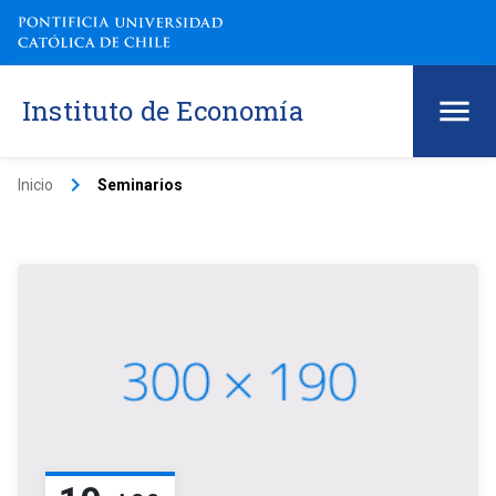
Instituto de Economía
keyboard_arrow_right
Inicio
Seminarios