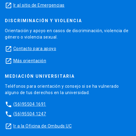
launch
Ir al sitio de Emergencias
DISCRIMINACIÓN Y VIOLENCIA
Orientación y apoyo en casos de discriminación, violencia de
género o violencia sexual.
launch
Contacto para apoyo
launch
Más orientación
MEDIACIÓN UNIVERSITARIA
Teléfonos para orientación y consejo si se ha vulnerado
alguno de tus derechos en la universidad.
phone
(56)95504 1691
phone
(56)95504 1247
launch
Ir a la Oficina de Ombuds UC