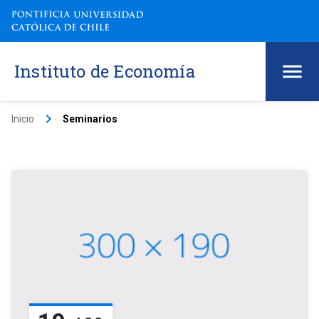
Instituto de Economía
keyboard_arrow_right
Inicio
Seminarios