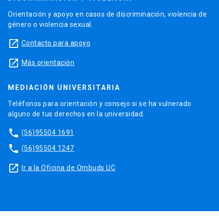
Orientación y apoyo en casos de discriminación, violencia de
género o violencia sexual.
launch
Contacto para apoyo
launch
Más orientación
MEDIACIÓN UNIVERSITARIA
Teléfonos para orientación y consejo si se ha vulnerado
alguno de tus derechos en la universidad.
phone
(56)95504 1691
phone
(56)95504 1247
launch
Ir a la Oficina de Ombuds UC