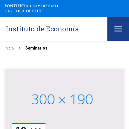
Instituto de Economía
keyboard_arrow_right
Inicio
Seminarios