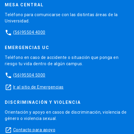
MESA CENTRAL
Teléfono para comunicarse con las distintas áreas de la
Universidad.
phone
(56)95504 4000
EMERGENCIAS UC
Teléfono en caso de accidente o situación que ponga en
riesgo tu vida dentro de algún campus.
phone
(56)95504 5000
launch
Ir al sitio de Emergencias
DISCRIMINACIÓN Y VIOLENCIA
Orientación y apoyo en casos de discriminación, violencia de
género o violencia sexual.
launch
Contacto para apoyo