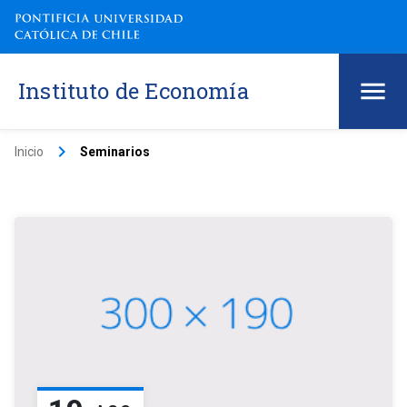
Instituto de Economía
keyboard_arrow_right
Inicio
Seminarios