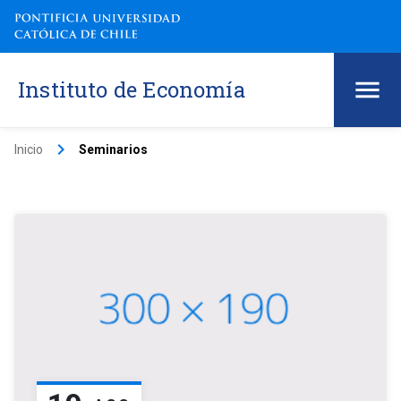
Instituto de Economía
keyboard_arrow_right
Inicio
Seminarios