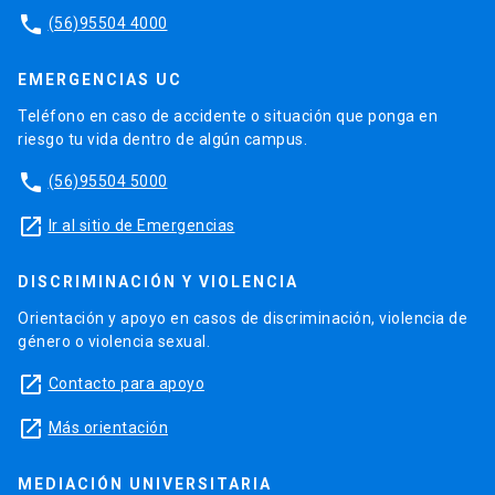
phone
(56)95504 4000
EMERGENCIAS UC
Teléfono en caso de accidente o situación que ponga en
riesgo tu vida dentro de algún campus.
phone
(56)95504 5000
launch
Ir al sitio de Emergencias
DISCRIMINACIÓN Y VIOLENCIA
Orientación y apoyo en casos de discriminación, violencia de
género o violencia sexual.
launch
Contacto para apoyo
launch
Más orientación
MEDIACIÓN UNIVERSITARIA