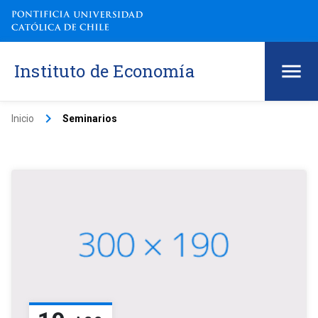
Instituto de Economía
keyboard_arrow_right
Inicio
Seminarios