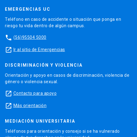
EMERGENCIAS UC
Teléfono en caso de accidente o situación que ponga en
riesgo tu vida dentro de algún campus.
phone
(56)95504 5000
launch
Ir al sitio de Emergencias
DISCRIMINACIÓN Y VIOLENCIA
Orientación y apoyo en casos de discriminación, violencia de
género o violencia sexual.
launch
Contacto para apoyo
launch
Más orientación
MEDIACIÓN UNIVERSITARIA
Teléfonos para orientación y consejo si se ha vulnerado