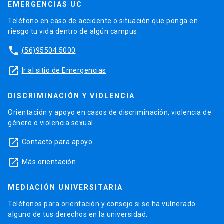
EMERGENCIAS UC
Teléfono en caso de accidente o situación que ponga en
riesgo tu vida dentro de algún campus.
phone
(56)95504 5000
launch
Ir al sitio de Emergencias
DISCRIMINACIÓN Y VIOLENCIA
Orientación y apoyo en casos de discriminación, violencia de
género o violencia sexual.
launch
Contacto para apoyo
launch
Más orientación
MEDIACIÓN UNIVERSITARIA
Teléfonos para orientación y consejo si se ha vulnerado
alguno de tus derechos en la universidad.