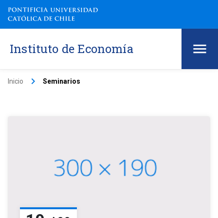
Instituto de Economía
keyboard_arrow_right
Inicio
Seminarios