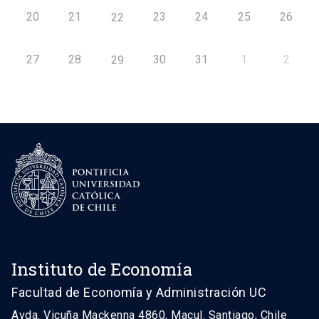
20
21
23
24
25
26
22
27
28
30
31
1
2
29
Instituto de Economía
Facultad de Economía y Administración UC
Avda. Vicuña Mackenna 4860, Macul. Santiago, Chile