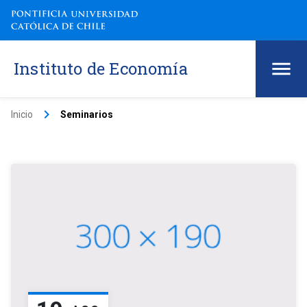
Instituto de Economía
keyboard_arrow_right
Inicio
Seminarios