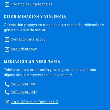
launch
Ir al sitio de Emergencias
DISCRIMINACIÓN Y VIOLENCIA
Orientación y apoyo en casos de discriminación, violencia de
género o violencia sexual.
launch
Contacto para apoyo
launch
Más orientación
MEDIACIÓN UNIVERSITARIA
Teléfonos para orientación y consejo si se ha vulnerado
alguno de tus derechos en la universidad.
phone
(56)95504 1691
phone
(56)95504 1247
launch
Ir a la Oficina de Ombuds UC