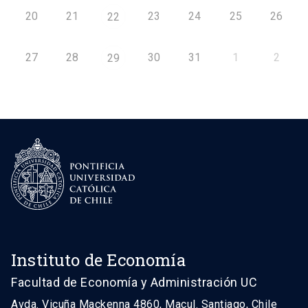
20
21
23
24
25
26
22
27
28
30
31
1
2
29
Instituto de Economía
Facultad de Economía y Administración UC
Avda. Vicuña Mackenna 4860, Macul. Santiago, Chile