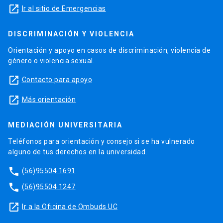
launch
Ir al sitio de Emergencias
DISCRIMINACIÓN Y VIOLENCIA
Orientación y apoyo en casos de discriminación, violencia de
género o violencia sexual.
launch
Contacto para apoyo
launch
Más orientación
MEDIACIÓN UNIVERSITARIA
Teléfonos para orientación y consejo si se ha vulnerado
alguno de tus derechos en la universidad.
phone
(56)95504 1691
phone
(56)95504 1247
launch
Ir a la Oficina de Ombuds UC