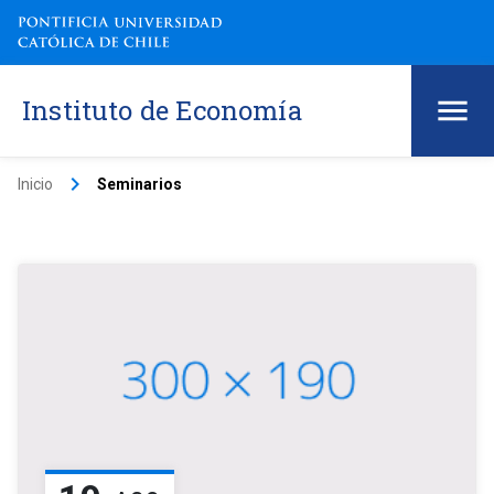
Instituto de Economía
keyboard_arrow_right
Inicio
Seminarios