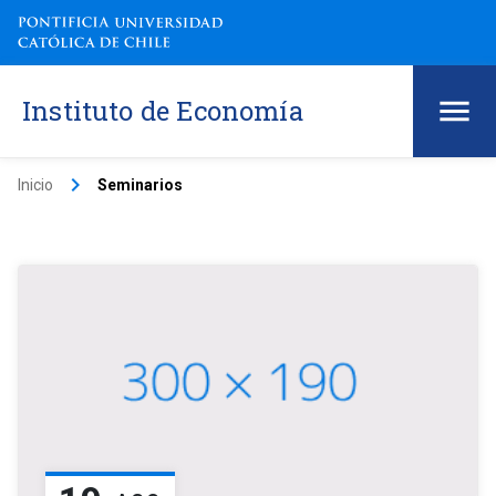
Instituto de Economía
keyboard_arrow_right
Inicio
Seminarios