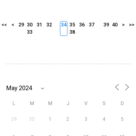
<<
<
29
30
31
32
34
35
36
37
39
40
>
>>
33
38
L
M
M
J
V
S
D
29
30
1
2
3
4
5