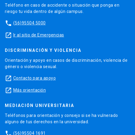
Teléfono en caso de accidente o situación que ponga en
riesgo tu vida dentro de algún campus.
phone
(56)95504 5000
launch
Ir al sitio de Emergencias
DISCRIMINACIÓN Y VIOLENCIA
Orientación y apoyo en casos de discriminación, violencia de
género o violencia sexual.
launch
Contacto para apoyo
launch
Más orientación
MEDIACIÓN UNIVERSITARIA
Teléfonos para orientación y consejo si se ha vulnerado
alguno de tus derechos en la universidad.
phone
(56)95504 1691