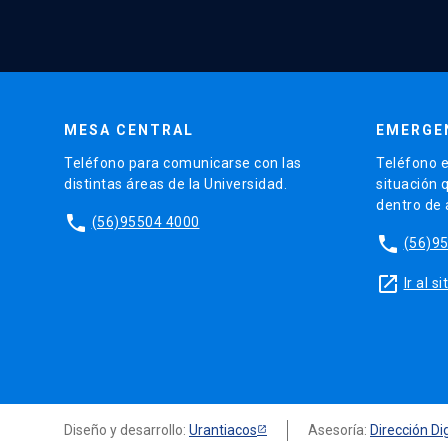
MESA CENTRAL
EMERGE
Teléfono para comunicarse con las
Teléfono e
distintas áreas de la Universidad.
situación 
dentro de
phone
(56)95504 4000
phone
(56)9
launch
Ir al 
Diseño y desarrollo:
Urantiacos
Asesoría:
Dirección Dig