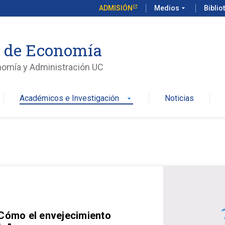
ADMISIÓN
Medios
arrow_drop_down
Biblio
o de Economía
nomía y Administración UC
Académicos e Investigación
Noticias
arrow_drop_down
 Cómo el envejecimiento