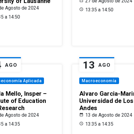
ersity of Lausanne
27 de Agosto de 2024
de Agosto de 2024
13:35 a 14:50
35 a 14:50
4
13
AGO
AGO
oeconomía Aplicada
Macroeconomía
a Mello, Insper –
Alvaro Garcia-Mari
tute of Education
Universidad de Los
Research
Andes
de Agosto de 2024
13 de Agosto de 2024
35 a 14:35
13:35 a 14:35