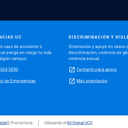
NCIAS UC
DISCRIMINACIÓN Y VIOL
n caso de accidente o
Orientación y apoyo en casos 
que ponga en riesgo tu vida
discriminación, violencia de g
 algún campus.
violencia sexual.
launch
5504 5000
Contacto para apoyo
launch
sitio de Emergencias
Más orientación
ital
, Prorrectoría
Utilizando el
Kit Digital UC