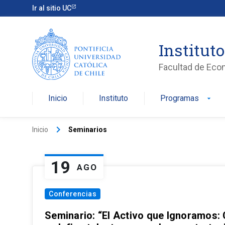
Ir al sitio UC
Institut
Facultad de Eco
Inicio
Instituto
Programas
arrow_drop_down
keyboard_arrow_right
Inicio
Seminarios
19
AGO
Conferencias
Seminario: “El Activo que Ignoramos: