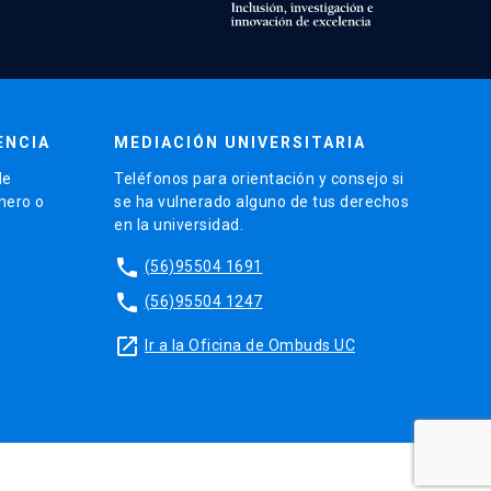
ENCIA
MEDIACIÓN UNIVERSITARIA
de
Teléfonos para orientación y consejo si
énero o
se ha vulnerado alguno de tus derechos
en la universidad.
phone
(56)95504 1691
phone
(56)95504 1247
launch
Ir a la Oficina de Ombuds UC