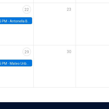
23
22
5 PM -
Antonella Bancalari, Institute for Fiscal Studies (IFS) and Research Associate at University College London (UCL)
30
29
5 PM -
Mateo Uribe-Castro, Universidad de los Andes (Colombia)