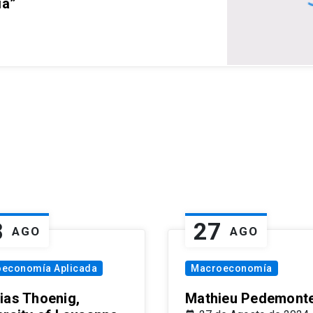
ia”
8
27
AGO
AGO
oeconomía Aplicada
Macroeconomía
ias Thoenig,
Mathieu Pedemonte