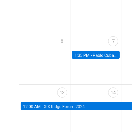
6
7
1:35 PM -
Pablo Cuba, FED Board
13
14
12:00 AM -
XIX Ridge Forum 2024