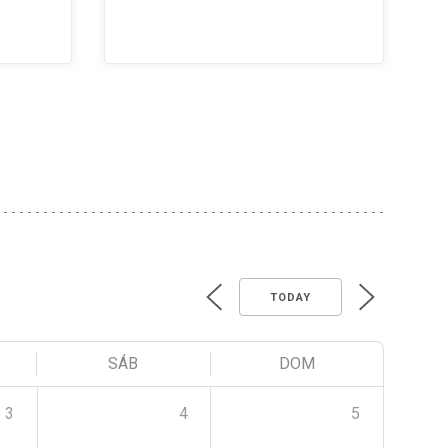
TODAY
SÁB
DOM
3
4
5