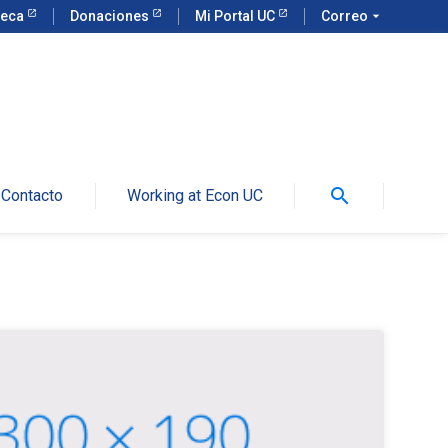
teca
Donaciones
Mi Portal UC
Correo
arrow_drop_down
search
Contacto
Working at Econ UC