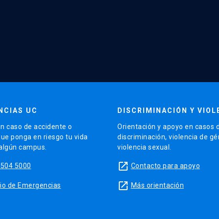
NCIAS UC
DISCRIMINACIÓN Y VIOL
n caso de accidente o
Orientación y apoyo en casos 
que ponga en riesgo tu vida
discriminación, violencia de g
 algún campus.
violencia sexual.
launch
5504 5000
Contacto para apoyo
launch
sitio de Emergencias
Más orientación