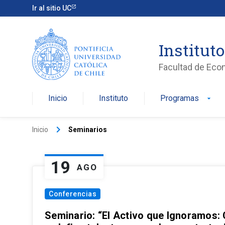
Ir al sitio UC
Institut
Facultad de Eco
Inicio
Instituto
Programas
arrow_drop_down
keyboard_arrow_right
Inicio
Seminarios
19
AGO
Conferencias
Seminario: “El Activo que Ignoramos: