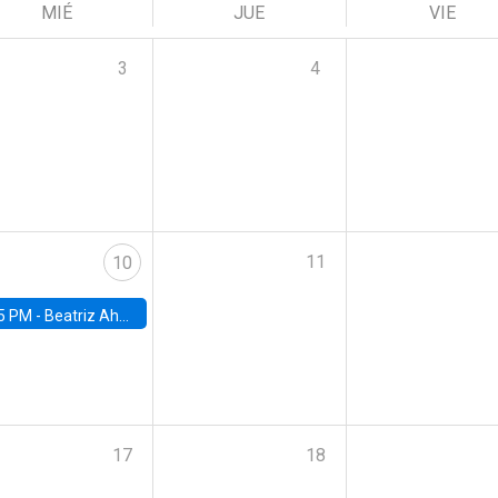
MIÉ
JUE
VIE
3
4
11
10
5 PM -
Beatriz Ahumada, PhD candidate, Universidad de Pittsburgh
17
18