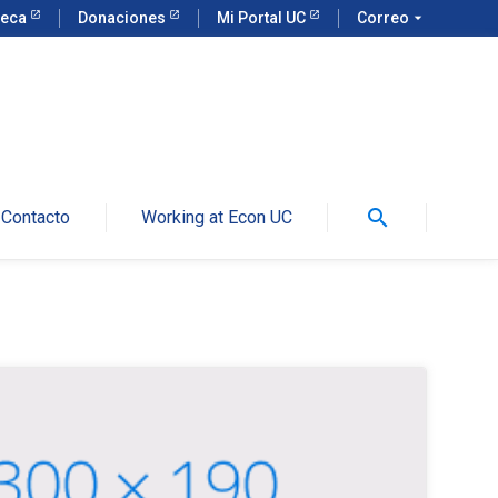
teca
Donaciones
Mi Portal UC
Correo
arrow_drop_down
search
Contacto
Working at Econ UC