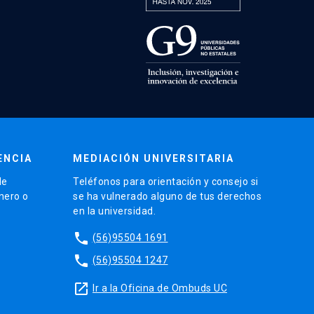
ENCIA
MEDIACIÓN UNIVERSITARIA
de
Teléfonos para orientación y consejo si
énero o
se ha vulnerado alguno de tus derechos
en la universidad.
phone
(56)95504 1691
phone
(56)95504 1247
launch
Ir a la Oficina de Ombuds UC