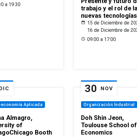
Presente y futuro d
30 a 19:30
trabajo y el rol de l
nuevas tecnología
15 de Diciembre de 20
16 de Diciembre de 20
09:00 a 17:00
30
DIC
NOV
oeconomía Aplicada
Organización Industrial
na Almagro,
Doh Shin Jeon,
rsity of
Toulouse School of
agoChicago Booth
Economics