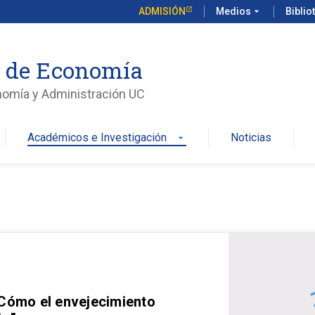
ADMISIÓN
Medios
arrow_drop_down
Biblio
o de Economía
nomía y Administración UC
Académicos e Investigación
Noticias
arrow_drop_down
 Cómo el envejecimiento