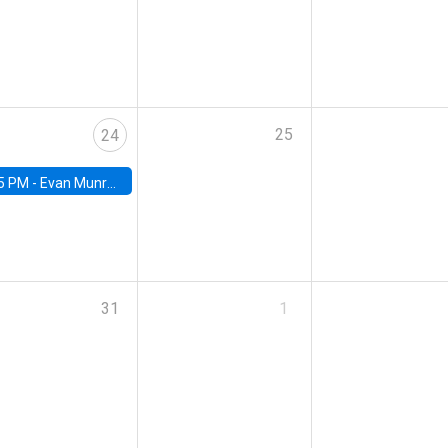
25
24
5 PM -
Evan Munro, Neyman Visiting Assistant Professor in the Department of Statistics at UC Berkeley
31
1