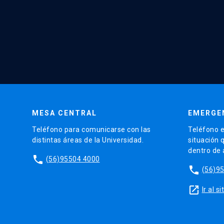
MESA CENTRAL
EMERGE
Teléfono para comunicarse con las
Teléfono e
distintas áreas de la Universidad.
situación 
dentro de
phone
(56)95504 4000
phone
(56)9
launch
Ir al 