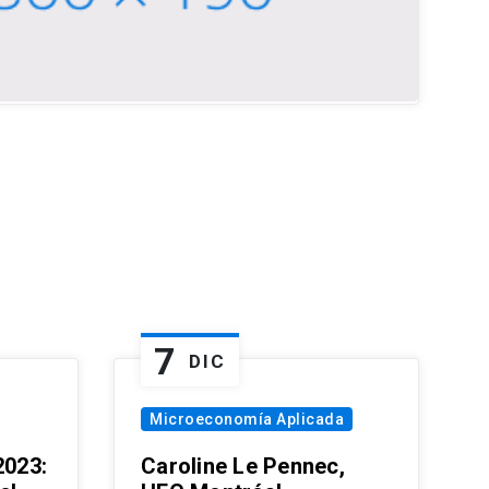
7
DIC
Microeconomía Aplicada
023:
Caroline Le Pennec,