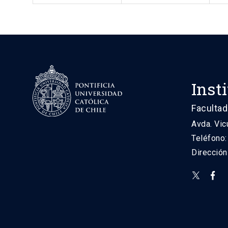
Inst
Facultad
Avda. Vic
Teléfono
Direcció