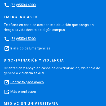
phone
(56)95504 4000
EMERGENCIAS UC
Teléfono en caso de accidente o situación que ponga en
riesgo tu vida dentro de algún campus.
phone
(56)95504 5000
launch
Ir al sitio de Emergencias
DISCRIMINACIÓN Y VIOLENCIA
Orientación y apoyo en casos de discriminación, violencia de
género o violencia sexual.
launch
Contacto para apoyo
launch
Más orientación
MEDIACIÓN UNIVERSITARIA