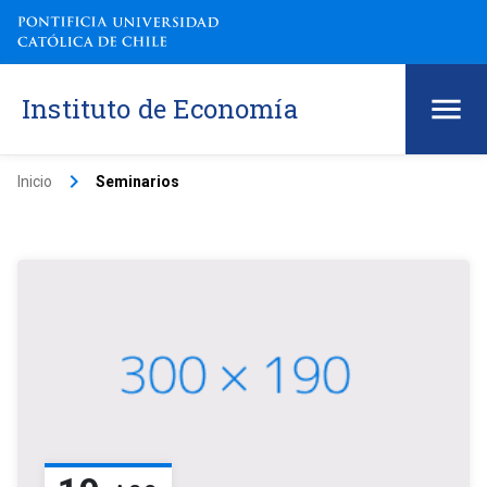
Instituto de Economía
keyboard_arrow_right
Inicio
Seminarios