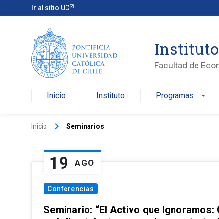
Ir al sitio UC
Institut
Facultad de Eco
Inicio
Instituto
Programas
arrow_drop_down
keyboard_arrow_right
Inicio
Seminarios
19
AGO
Conferencias
Seminario: “El Activo que Ignoramos: