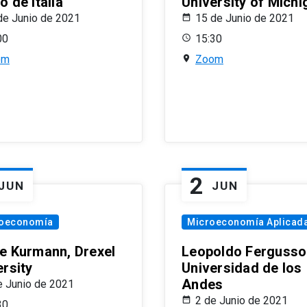
 de Italia
University of Michi
de Junio de 2021
15 de Junio de 2021
00
15:30
om
Zoom
2
JUN
JUN
oeconomía
Microeconomía Aplicad
e Kurmann, Drexel
Leopoldo Fergusso
ersity
Universidad de los
Andes
e Junio de 2021
2 de Junio de 2021
30