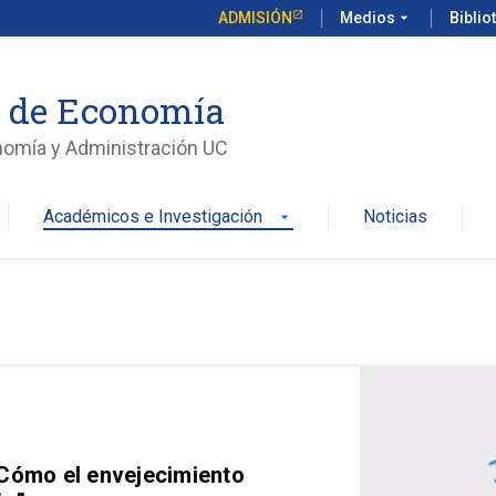
ADMISIÓN
Medios
arrow_drop_down
Biblio
o de Economía
nomía y Administración UC
Académicos e Investigación
Noticias
arrow_drop_down
 Cómo el envejecimiento