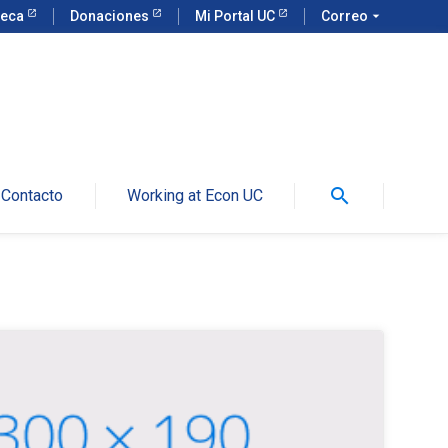
teca
Donaciones
Mi Portal UC
Correo
arrow_drop_down
search
Contacto
Working at Econ UC