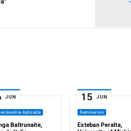
ia”
6
15
JUN
JUN
oeconomía Aplicada
Seminarios
nga Baltrunaite,
Esteban Peralta,