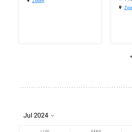
Zoom
Zo
LUN
MAR