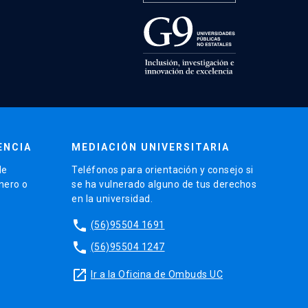
ENCIA
MEDIACIÓN UNIVERSITARIA
de
Teléfonos para orientación y consejo si
énero o
se ha vulnerado alguno de tus derechos
en la universidad.
phone
(56)95504 1691
phone
(56)95504 1247
launch
Ir a la Oficina de Ombuds UC