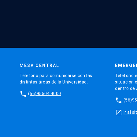
MESA CENTRAL
EMERGE
Teléfono para comunicarse con las
Teléfono e
distintas áreas de la Universidad.
situación 
dentro de
phone
(56)95504 4000
phone
(56)9
launch
Ir al 