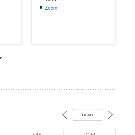
Zoom
>
TODAY
SÁB
DOM