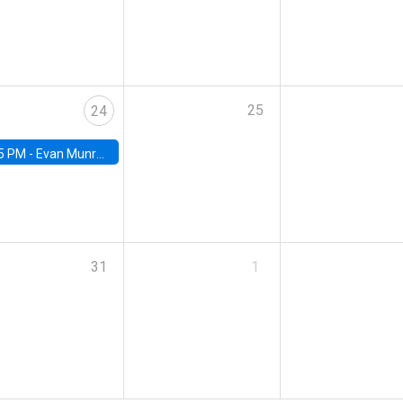
25
24
5 PM -
Evan Munro, Neyman Visiting Assistant Professor in the Department of Statistics at UC Berkeley
31
1