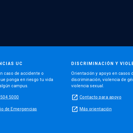
NCIAS UC
DISCRIMINACIÓN Y VIOL
n caso de accidente o
Orientación y apoyo en casos 
que ponga en riesgo tu vida
discriminación, violencia de g
 algún campus.
violencia sexual.
launch
5504 5000
Contacto para apoyo
launch
sitio de Emergencias
Más orientación