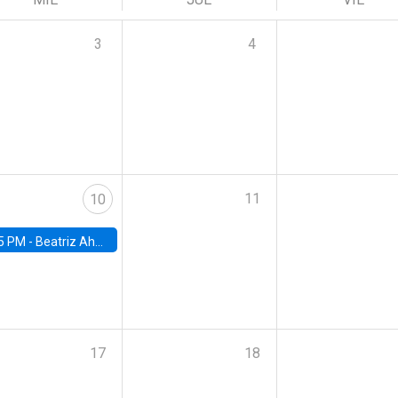
3
4
11
10
5 PM -
Beatriz Ahumada, PhD candidate, Universidad de Pittsburgh
17
18