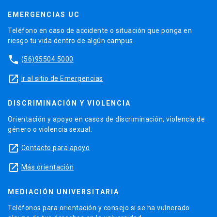
EMERGENCIAS UC
Teléfono en caso de accidente o situación que ponga en
riesgo tu vida dentro de algún campus.
phone
(56)95504 5000
launch
Ir al sitio de Emergencias
DISCRIMINACIÓN Y VIOLENCIA
Orientación y apoyo en casos de discriminación, violencia de
género o violencia sexual.
launch
Contacto para apoyo
launch
Más orientación
MEDIACIÓN UNIVERSITARIA
Teléfonos para orientación y consejo si se ha vulnerado