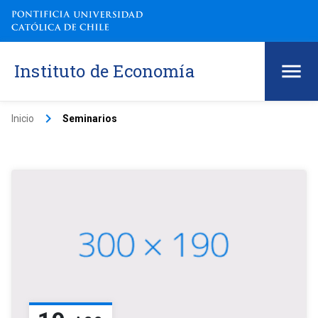
Instituto de Economía
keyboard_arrow_right
Inicio
Seminarios