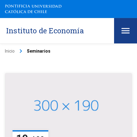
Instituto de Economía
keyboard_arrow_right
Inicio
Seminarios