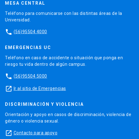
MESA CENTRAL
Teléfono para comunicarse con las distintas áreas de la
Universidad.
phone
(56)95504 4000
EMERGENCIAS UC
Teléfono en caso de accidente o situación que ponga en
riesgo tu vida dentro de algún campus.
phone
(56)95504 5000
launch
Ir al sitio de Emergencias
DISCRIMINACIÓN Y VIOLENCIA
Orientación y apoyo en casos de discriminación, violencia de
género o violencia sexual.
launch
Contacto para apoyo