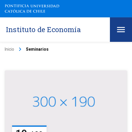
Instituto de Economía
keyboard_arrow_right
Inicio
Seminarios