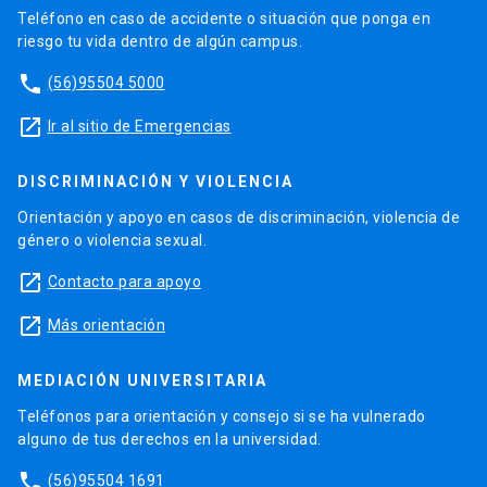
Teléfono en caso de accidente o situación que ponga en
riesgo tu vida dentro de algún campus.
phone
(56)95504 5000
launch
Ir al sitio de Emergencias
DISCRIMINACIÓN Y VIOLENCIA
Orientación y apoyo en casos de discriminación, violencia de
género o violencia sexual.
launch
Contacto para apoyo
launch
Más orientación
MEDIACIÓN UNIVERSITARIA
Teléfonos para orientación y consejo si se ha vulnerado
alguno de tus derechos en la universidad.
phone
(56)95504 1691