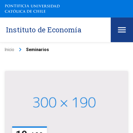
Instituto de Economía
keyboard_arrow_right
Inicio
Seminarios