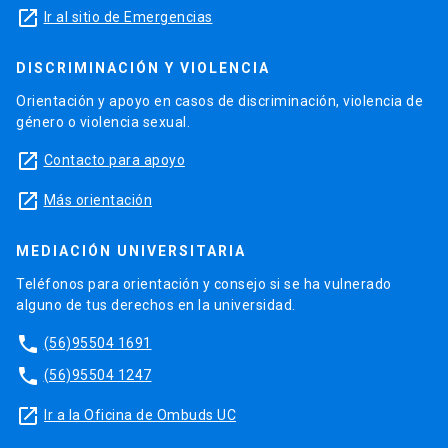
launch
Ir al sitio de Emergencias
DISCRIMINACIÓN Y VIOLENCIA
Orientación y apoyo en casos de discriminación, violencia de
género o violencia sexual.
launch
Contacto para apoyo
launch
Más orientación
MEDIACIÓN UNIVERSITARIA
Teléfonos para orientación y consejo si se ha vulnerado
alguno de tus derechos en la universidad.
phone
(56)95504 1691
phone
(56)95504 1247
launch
Ir a la Oficina de Ombuds UC