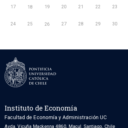
17
19
20
21
22
23
18
24
25
27
28
29
30
26
Instituto de Economía
Facultad de Economía y Administración UC
Avda. Vicuña Mackenna 4860, Macul. Santiago, Chile