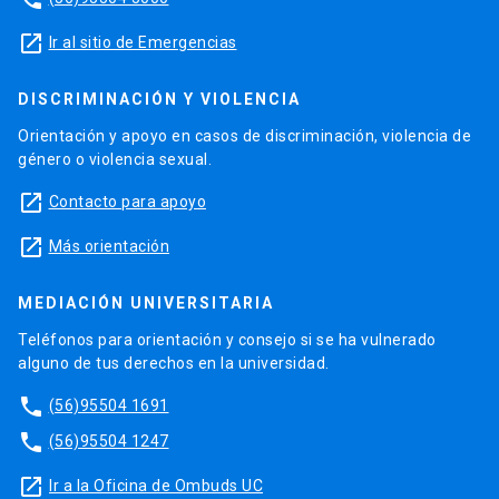
launch
Ir al sitio de Emergencias
DISCRIMINACIÓN Y VIOLENCIA
Orientación y apoyo en casos de discriminación, violencia de
género o violencia sexual.
launch
Contacto para apoyo
launch
Más orientación
MEDIACIÓN UNIVERSITARIA
Teléfonos para orientación y consejo si se ha vulnerado
alguno de tus derechos en la universidad.
phone
(56)95504 1691
phone
(56)95504 1247
launch
Ir a la Oficina de Ombuds UC