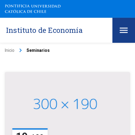
Instituto de Economía
keyboard_arrow_right
Inicio
Seminarios