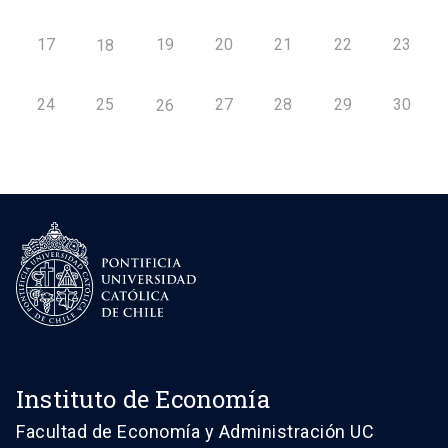
17
19
20
21
22
23
18
24
25
27
28
29
30
26
Instituto de Economía
Facultad de Economía y Administración UC