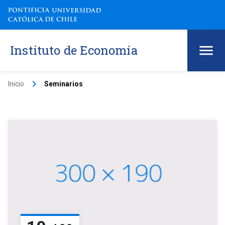
Instituto de Economía
keyboard_arrow_right
Inicio
Seminarios