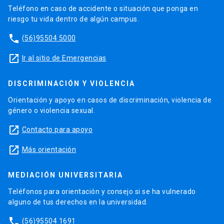
Teléfono en caso de accidente o situación que ponga en
riesgo tu vida dentro de algún campus.
phone
(56)95504 5000
launch
Ir al sitio de Emergencias
DISCRIMINACIÓN Y VIOLENCIA
Orientación y apoyo en casos de discriminación, violencia de
género o violencia sexual.
launch
Contacto para apoyo
launch
Más orientación
MEDIACIÓN UNIVERSITARIA
Teléfonos para orientación y consejo si se ha vulnerado
alguno de tus derechos en la universidad.
phone
(56)95504 1691