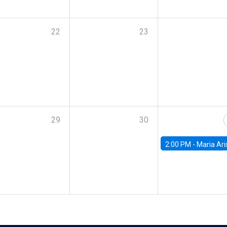
22
23
29
30
2:00 PM -
Maria Aristizabal-Ramirez, FED