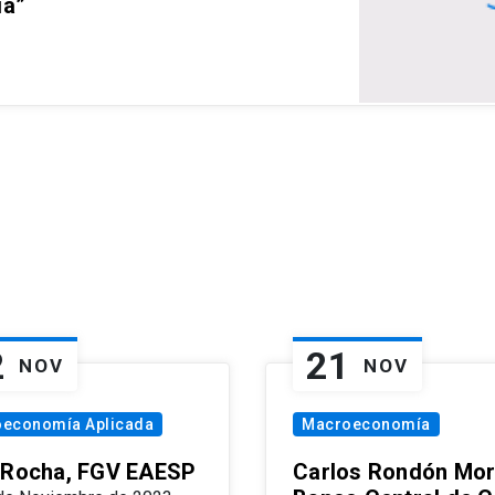
ia”
2
21
NOV
NOV
oeconomía Aplicada
Macroeconomía
 Rocha, FGV EAESP
Carlos Rondón Mor