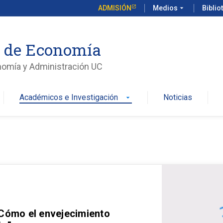
ADMISIÓN
Medios
arrow_drop_down
Biblio
o de Economía
nomía y Administración UC
Académicos e Investigación
Noticias
arrow_drop_down
 Cómo el envejecimiento