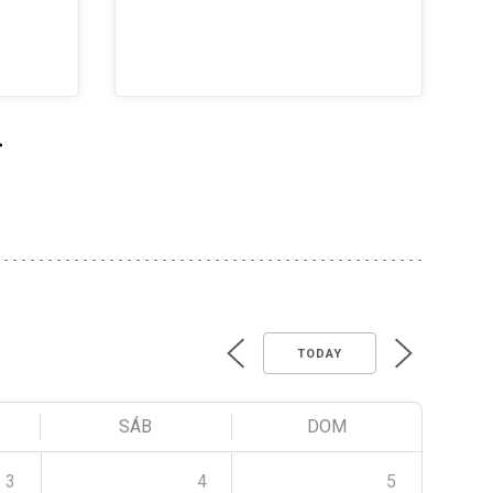
>
TODAY
SÁB
DOM
3
4
5