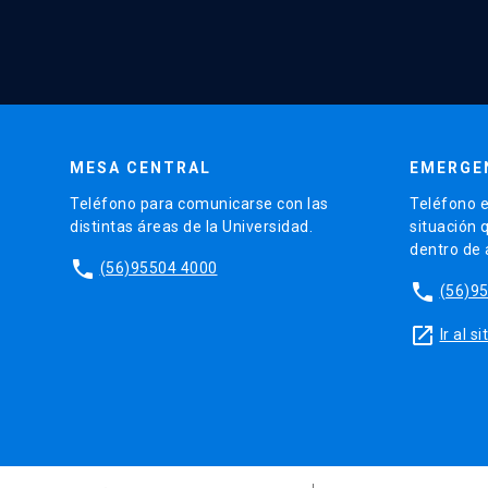
MESA CENTRAL
EMERGE
Teléfono para comunicarse con las
Teléfono e
distintas áreas de la Universidad.
situación 
dentro de
phone
(56)95504 4000
phone
(56)9
launch
Ir al 