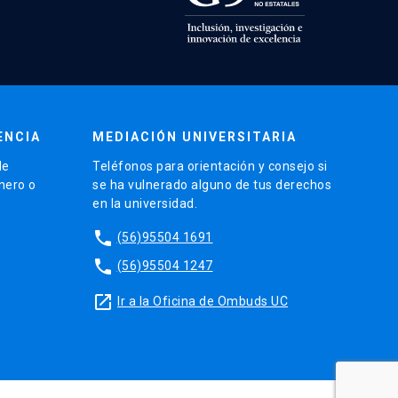
ENCIA
MEDIACIÓN UNIVERSITARIA
de
Teléfonos para orientación y consejo si
énero o
se ha vulnerado alguno de tus derechos
en la universidad.
phone
(56)95504 1691
phone
(56)95504 1247
launch
Ir a la Oficina de Ombuds UC