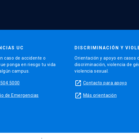
NCIAS UC
DISCRIMINACIÓN Y VIOL
n caso de accidente o
Orientación y apoyo en casos 
que ponga en riesgo tu vida
discriminación, violencia de g
 algún campus.
violencia sexual.
launch
5504 5000
Contacto para apoyo
launch
sitio de Emergencias
Más orientación