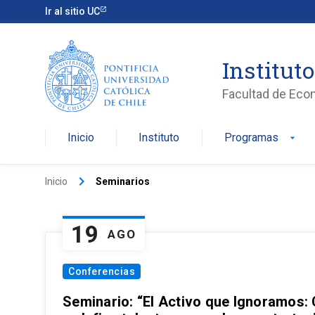
Ir al sitio UC
Institut
Facultad de Eco
Inicio
Instituto
Programas
arrow_drop_down
keyboard_arrow_right
Inicio
Seminarios
19
AGO
Conferencias
Seminario: “El Activo que Ignoramos: