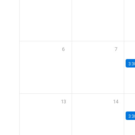
6
7
3:3
13
14
3:3