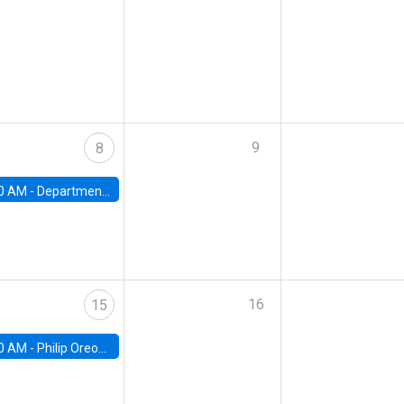
9
8
0 AM -
Department Seminar: James Robinson
16
15
0 AM -
Philip Oreopolous, University of Toronto