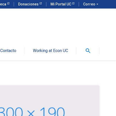
teca
Donaciones
Mi Portal UC
Correo
arrow_drop_down
search
Contacto
Working at Econ UC