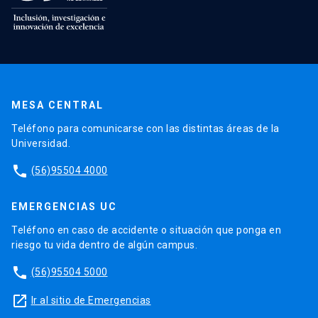
MESA CENTRAL
Teléfono para comunicarse con las distintas áreas de la
Universidad.
phone
(56)95504 4000
EMERGENCIAS UC
Teléfono en caso de accidente o situación que ponga en
riesgo tu vida dentro de algún campus.
phone
(56)95504 5000
launch
Ir al sitio de Emergencias