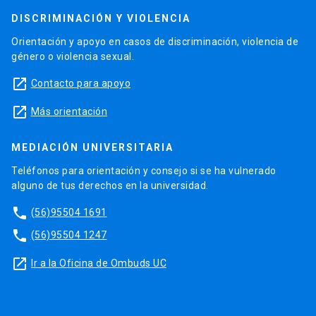
DISCRIMINACIÓN Y VIOLENCIA
Orientación y apoyo en casos de discriminación, violencia de
género o violencia sexual.
launch
Contacto para apoyo
launch
Más orientación
MEDIACIÓN UNIVERSITARIA
Teléfonos para orientación y consejo si se ha vulnerado
alguno de tus derechos en la universidad.
phone
(56)95504 1691
phone
(56)95504 1247
launch
Ir a la Oficina de Ombuds UC