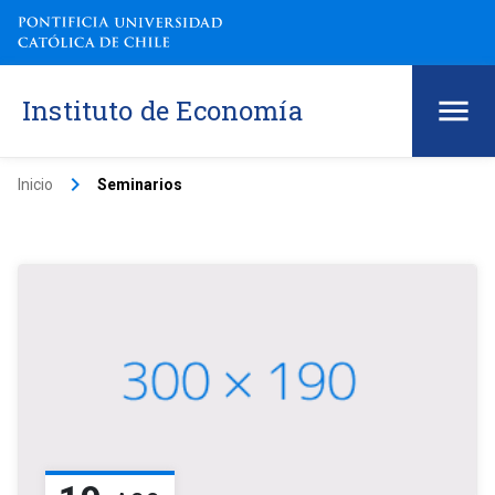
Instituto de Economía
keyboard_arrow_right
Inicio
Seminarios