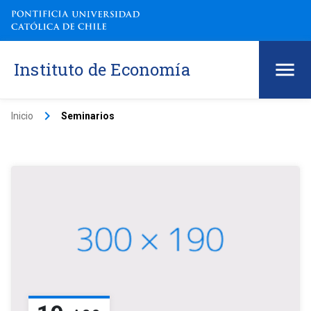
Instituto de Economía
keyboard_arrow_right
Inicio
Seminarios