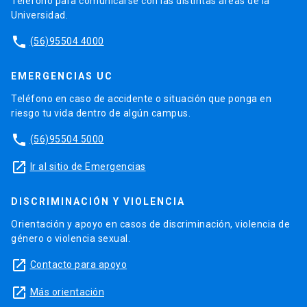
Teléfono para comunicarse con las distintas áreas de la
Universidad.
phone
(56)95504 4000
EMERGENCIAS UC
Teléfono en caso de accidente o situación que ponga en
riesgo tu vida dentro de algún campus.
phone
(56)95504 5000
launch
Ir al sitio de Emergencias
DISCRIMINACIÓN Y VIOLENCIA
Orientación y apoyo en casos de discriminación, violencia de
género o violencia sexual.
launch
Contacto para apoyo
launch
Más orientación