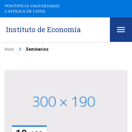
Instituto de Economía
keyboard_arrow_right
Inicio
Seminarios