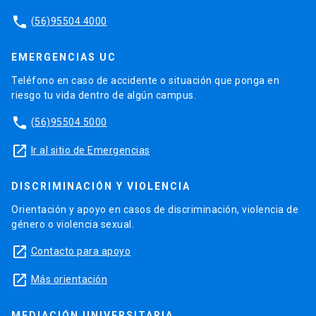
phone
(56)95504 4000
EMERGENCIAS UC
Teléfono en caso de accidente o situación que ponga en
riesgo tu vida dentro de algún campus.
phone
(56)95504 5000
launch
Ir al sitio de Emergencias
DISCRIMINACIÓN Y VIOLENCIA
Orientación y apoyo en casos de discriminación, violencia de
género o violencia sexual.
launch
Contacto para apoyo
launch
Más orientación
MEDIACIÓN UNIVERSITARIA