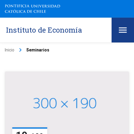
Instituto de Economía
keyboard_arrow_right
Inicio
Seminarios