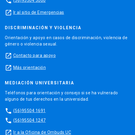
phone
(56)95504 5000
launch
Ir al sitio de Emergencias
DISCRIMINACIÓN Y VIOLENCIA
Orientación y apoyo en casos de discriminación, violencia de
género o violencia sexual.
launch
Contacto para apoyo
launch
Más orientación
MEDIACIÓN UNIVERSITARIA
Teléfonos para orientación y consejo si se ha vulnerado
alguno de tus derechos en la universidad.
phone
(56)95504 1691
phone
(56)95504 1247
launch
Ir a la Oficina de Ombuds UC