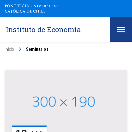
Instituto de Economía
keyboard_arrow_right
Inicio
Seminarios