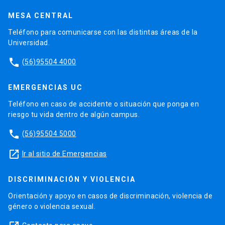
MESA CENTRAL
Teléfono para comunicarse con las distintas áreas de la
Universidad.
phone
(56)95504 4000
EMERGENCIAS UC
Teléfono en caso de accidente o situación que ponga en
riesgo tu vida dentro de algún campus.
phone
(56)95504 5000
launch
Ir al sitio de Emergencias
DISCRIMINACIÓN Y VIOLENCIA
Orientación y apoyo en casos de discriminación, violencia de
género o violencia sexual.