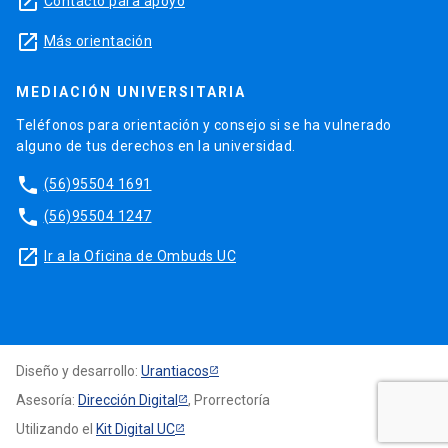
launch
Contacto para apoyo
launch
Más orientación
MEDIACIÓN UNIVERSITARIA
Teléfonos para orientación y consejo si se ha vulnerado
alguno de tus derechos en la universidad.
phone
(56)95504 1691
phone
(56)95504 1247
launch
Ir a la Oficina de Ombuds UC
Diseño y desarrollo:
Urantiacos
Asesoría:
Dirección Digital
, Prorrectoría
Utilizando el
Kit Digital UC