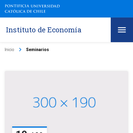
Instituto de Economía
keyboard_arrow_right
Inicio
Seminarios