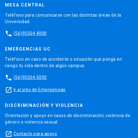
MESA CENTRAL
Teléfono para comunicarse con las distintas áreas de la
Universidad.
phone
(56)95504 4000
EMERGENCIAS UC
Teléfono en caso de accidente o situación que ponga en
riesgo tu vida dentro de algún campus.
phone
(56)95504 5000
launch
Ir al sitio de Emergencias
DISCRIMINACIÓN Y VIOLENCIA
Orientación y apoyo en casos de discriminación, violencia de
género o violencia sexual.
launch
Contacto para apoyo