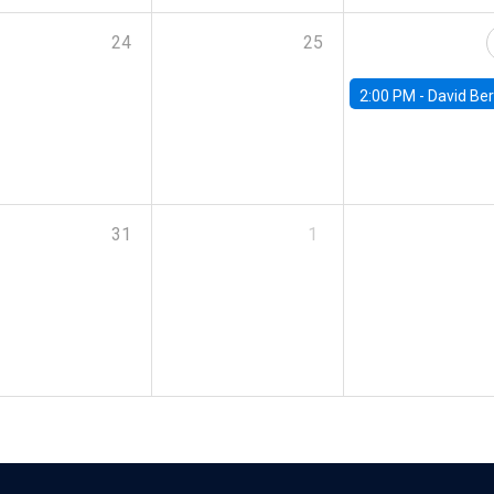
24
25
2:00 PM -
David Berger, D
31
1