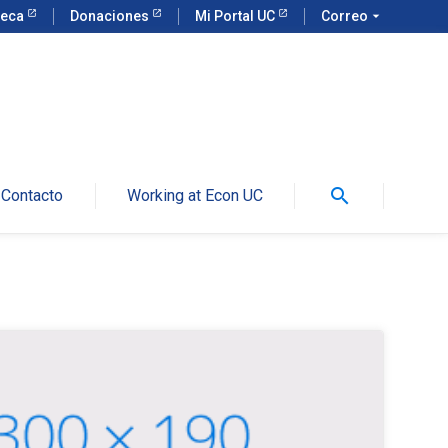
teca
Donaciones
Mi Portal UC
Correo
arrow_drop_down
search
Contacto
Working at Econ UC