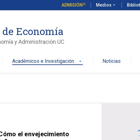
ADMISIÓN
Medios
arrow_drop_down
Biblio
o de Economía
nomía y Administración UC
Académicos e Investigación
Noticias
arrow_drop_down
 Cómo el envejecimiento