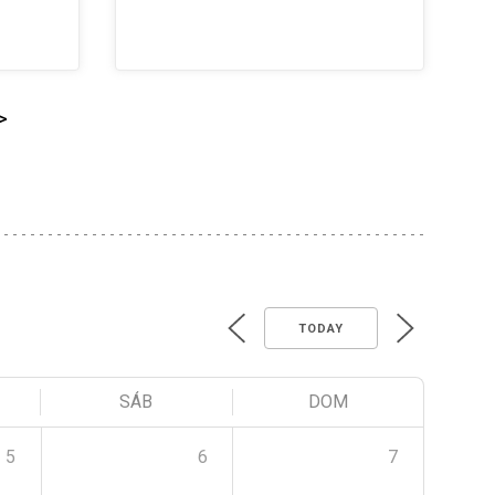
>
TODAY
SÁB
DOM
5
6
7