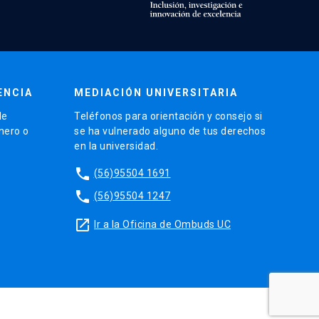
ENCIA
MEDIACIÓN UNIVERSITARIA
de
Teléfonos para orientación y consejo si
énero o
se ha vulnerado alguno de tus derechos
en la universidad.
phone
(56)95504 1691
phone
(56)95504 1247
launch
Ir a la Oficina de Ombuds UC