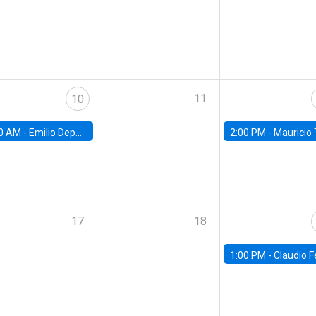
11
10
0 AM -
Emilio Depetris-Chauvín, Universidad Católica
2:00 PM -
Mauricio Tejada,
17
18
1:00 PM -
Claudio Ferraz, British Col