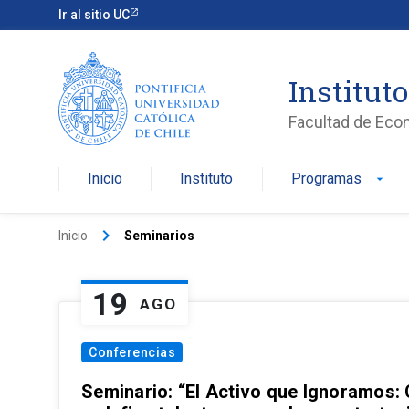
Ir al sitio UC
Institut
Facultad de Eco
Inicio
Instituto
Programas
arrow_drop_down
keyboard_arrow_right
Inicio
Seminarios
19
AGO
Conferencias
Seminario: “El Activo que Ignoramos: