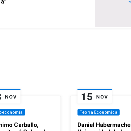
ia”
8
15
NOV
NOV
oeconomía
Teoría Económica
nimo Carballo,
Daniel Habermacher