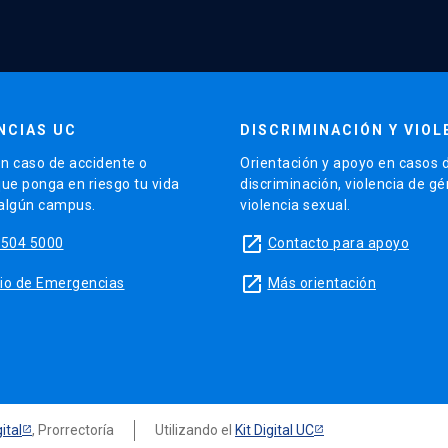
NCIAS UC
DISCRIMINACIÓN Y VIOL
n caso de accidente o
Orientación y apoyo en casos 
que ponga en riesgo tu vida
discriminación, violencia de g
 algún campus.
violencia sexual.
launch
5504 5000
Contacto para apoyo
launch
sitio de Emergencias
Más orientación
ital
, Prorrectoría
Utilizando el
Kit Digital UC