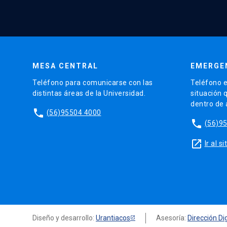
MESA CENTRAL
EMERGE
Teléfono para comunicarse con las
Teléfono e
distintas áreas de la Universidad.
situación 
dentro de
phone
(56)95504 4000
phone
(56)9
launch
Ir al 
Diseño y desarrollo:
Urantiacos
Asesoría:
Dirección Dig