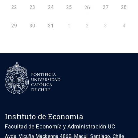
22
23
24
25
27
28
26
29
30
31
1
2
3
4
Instituto de Economía
Facultad de Economía y Administración UC
Avda. Vicuña Mackenna 4860, Macul. Santiago, Chile