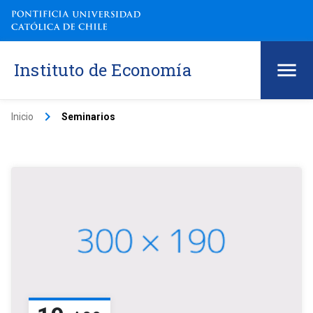
Instituto de Economía
keyboard_arrow_right
Inicio
Seminarios