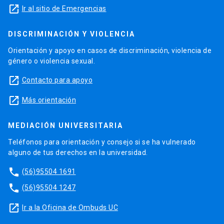
launch
Ir al sitio de Emergencias
DISCRIMINACIÓN Y VIOLENCIA
Orientación y apoyo en casos de discriminación, violencia de
género o violencia sexual.
launch
Contacto para apoyo
launch
Más orientación
MEDIACIÓN UNIVERSITARIA
Teléfonos para orientación y consejo si se ha vulnerado
alguno de tus derechos en la universidad.
phone
(56)95504 1691
phone
(56)95504 1247
launch
Ir a la Oficina de Ombuds UC