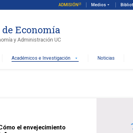
ADMISIÓN
Medios
arrow_drop_down
Biblio
o de Economía
nomía y Administración UC
Académicos e Investigación
Noticias
arrow_drop_down
 Cómo el envejecimiento