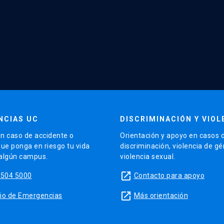
NCIAS UC
DISCRIMINACIÓN Y VIOL
n caso de accidente o
Orientación y apoyo en casos 
que ponga en riesgo tu vida
discriminación, violencia de g
 algún campus.
violencia sexual.
launch
5504 5000
Contacto para apoyo
launch
sitio de Emergencias
Más orientación