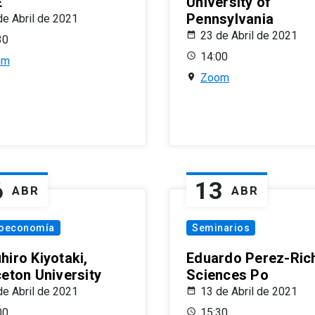
E
University of
Pennsylvania
de Abril de 2021
23 de Abril de 2021
30
14:00
om
Zoom
6
13
ABR
ABR
oeconomía
Seminarios
hiro Kiyotaki,
Eduardo Perez-Rich
ceton University
Sciences Po
de Abril de 2021
13 de Abril de 2021
00
15:30