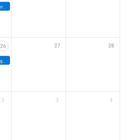
umbia
27
28
26
uke
2
3
4