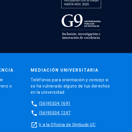
ENCIA
MEDIACIÓN UNIVERSITARIA
de
Teléfonos para orientación y consejo si
énero o
se ha vulnerado alguno de tus derechos
en la universidad.
phone
(56)95504 1691
phone
(56)95504 1247
launch
Ir a la Oficina de Ombuds UC