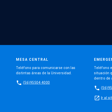
MESA CENTRAL
EMERGE
Teléfono para comunicarse con las
Teléfono e
distintas áreas de la Universidad.
situación 
dentro de
phone
(56)95504 4000
phone
(56)9
launch
Ir al 