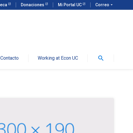
teca
Donaciones
Mi Portal UC
Correo
arrow_drop_down
search
Contacto
Working at Econ UC