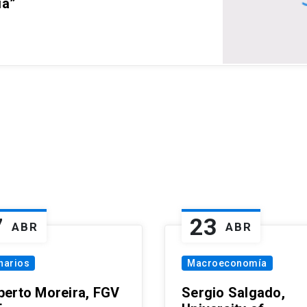
ia”
7
23
ABR
ABR
narios
Macroeconomía
erto Moreira, FGV
Sergio Salgado,