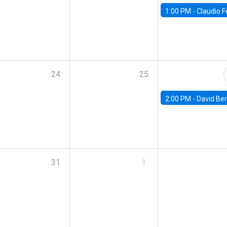
1:00 PM -
Claudio Ferraz, British Col
24
25
2:00 PM -
David Berger, D
31
1