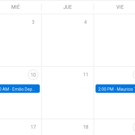
MIÉ
JUE
VIE
3
4
11
10
0 AM -
Emilio Depetris-Chauvín, Universidad Católica
2:00 PM -
Mauricio Tejada,
17
18