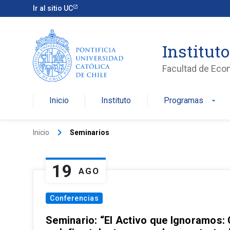
Ir al sitio UC
Institut
Facultad de Eco
Inicio
Instituto
Programas
arrow_drop_down
keyboard_arrow_right
Inicio
Seminarios
19
AGO
Conferencias
Seminario: “El Activo que Ignoramos: