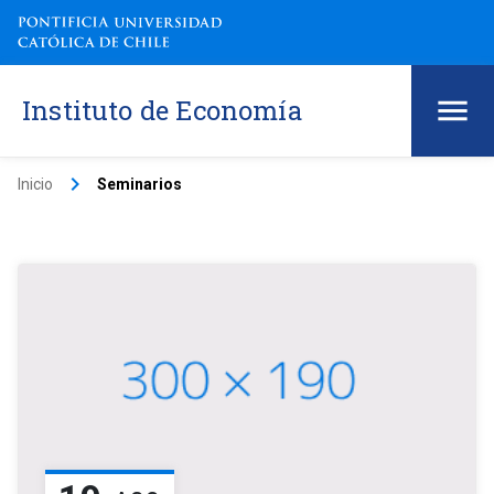
Instituto de Economía
keyboard_arrow_right
Inicio
Seminarios