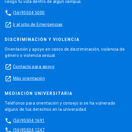
riesgo tu vida dentro de algún campus.
phone
(56)95504 5000
launch
Ir al sitio de Emergencias
DISCRIMINACIÓN Y VIOLENCIA
Orientación y apoyo en casos de discriminación, violencia de
género o violencia sexual.
launch
Contacto para apoyo
launch
Más orientación
MEDIACIÓN UNIVERSITARIA
Teléfonos para orientación y consejo si se ha vulnerado
alguno de tus derechos en la universidad.
phone
(56)95504 1691
phone
(56)95504 1247