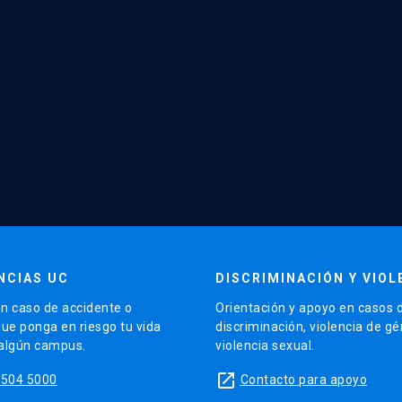
NCIAS UC
DISCRIMINACIÓN Y VIOL
n caso de accidente o
Orientación y apoyo en casos 
que ponga en riesgo tu vida
discriminación, violencia de g
 algún campus.
violencia sexual.
launch
5504 5000
Contacto para apoyo