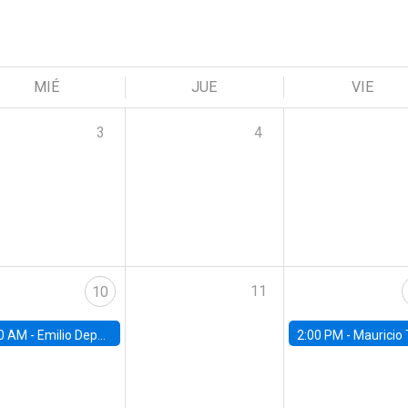
MIÉ
JUE
VIE
3
4
11
10
0 AM -
Emilio Depetris-Chauvín, Universidad Católica
2:00 PM -
Mauricio Tejada,