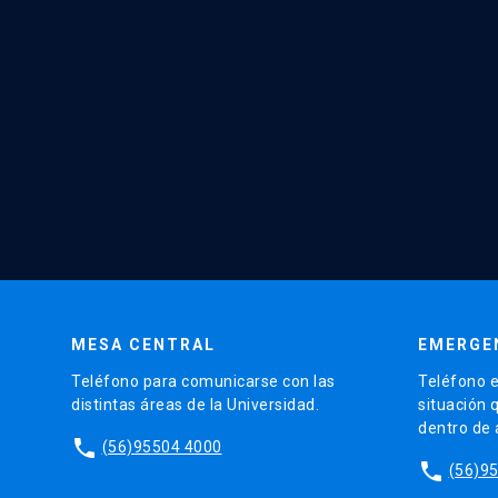
MESA CENTRAL
EMERGE
Teléfono para comunicarse con las
Teléfono e
distintas áreas de la Universidad.
situación 
dentro de
phone
(56)95504 4000
phone
(56)9