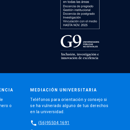
ENCIA
MEDIACIÓN UNIVERSITARIA
de
Teléfonos para orientación y consejo si
énero o
se ha vulnerado alguno de tus derechos
en la universidad.
phone
(56)95504 1691