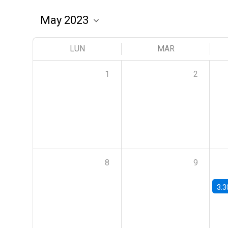
LUN
MAR
1
2
8
9
3:3