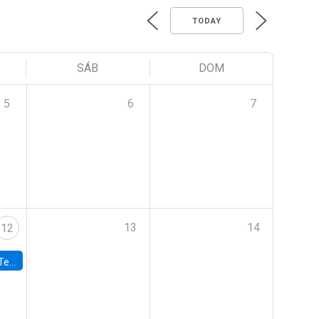
TODAY
SÁB
DOM
5
6
7
13
14
12
 UDP