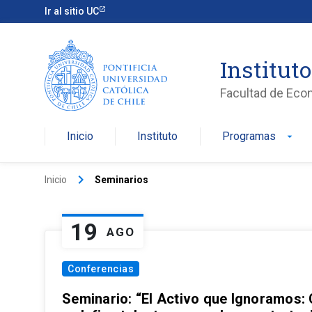
Ir al sitio UC
Institut
Facultad de Eco
Inicio
Instituto
Programas
arrow_drop_down
keyboard_arrow_right
Inicio
Seminarios
19
AGO
Conferencias
Seminario: “El Activo que Ignoramos: