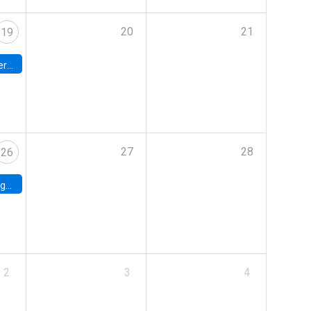
20
21
19
umbia
27
28
26
uke
2
3
4