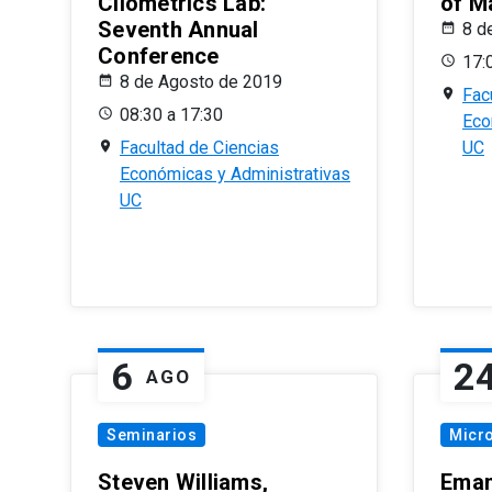
Cliometrics Lab:
of M
Seventh Annual
8 d
Conference
17:
8 de Agosto de 2019
Fac
08:30 a 17:30
Eco
Facultad de Ciencias
UC
Económicas y Administrativas
UC
6
2
AGO
Seminarios
Micr
Steven Williams,
Eman