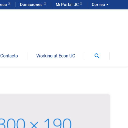
teca
Donaciones
Mi Portal UC
Correo
arrow_drop_down
search
Contacto
Working at Econ UC