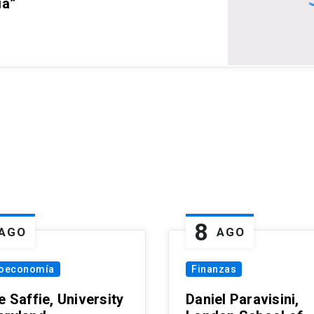
ia”
8
AGO
AGO
oeconomía
Finanzas
e Saffie, University
Daniel Paravisini,