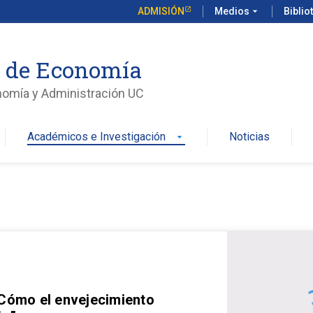
ADMISIÓN
Medios
arrow_drop_down
Biblio
o de Economía
nomía y Administración UC
Académicos e Investigación
Noticias
arrow_drop_down
 Cómo el envejecimiento