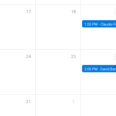
17
18
1:00 PM -
Claudio Ferraz, British Col
24
25
2:00 PM -
David Berger, D
31
1