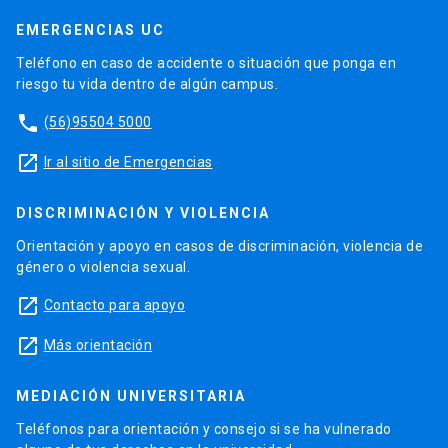
EMERGENCIAS UC
Teléfono en caso de accidente o situación que ponga en
riesgo tu vida dentro de algún campus.
phone
(56)95504 5000
launch
Ir al sitio de Emergencias
DISCRIMINACIÓN Y VIOLENCIA
Orientación y apoyo en casos de discriminación, violencia de
género o violencia sexual.
launch
Contacto para apoyo
launch
Más orientación
MEDIACIÓN UNIVERSITARIA
Teléfonos para orientación y consejo si se ha vulnerado