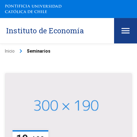
Instituto de Economía
keyboard_arrow_right
Inicio
Seminarios