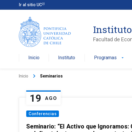
Ir al sitio UC
Institut
Facultad de Eco
Inicio
Instituto
Programas
arrow_drop_down
keyboard_arrow_right
Inicio
Seminarios
19
AGO
Conferencias
Seminario: “El Activo que Ignoramos: