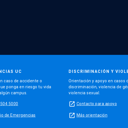
NCIAS UC
DISCRIMINACIÓN Y VIOL
n caso de accidente o
Orientación y apoyo en casos 
que ponga en riesgo tu vida
discriminación, violencia de g
 algún campus.
violencia sexual.
launch
5504 5000
Contacto para apoyo
launch
sitio de Emergencias
Más orientación