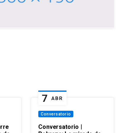
7
ABR
Conversatorio
erre
Conversatorio |