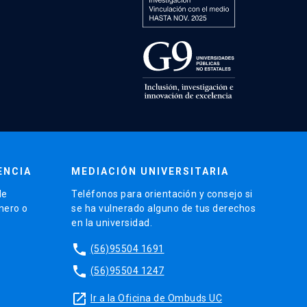
ENCIA
MEDIACIÓN UNIVERSITARIA
de
Teléfonos para orientación y consejo si
énero o
se ha vulnerado alguno de tus derechos
en la universidad.
phone
(56)95504 1691
phone
(56)95504 1247
launch
Ir a la Oficina de Ombuds UC