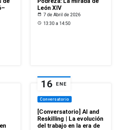
s de
Pobreza: La mirada de
6–
León XIV
7 de Abril de 2026
13:30 a 14:50
16
ENE
Conversatorio
[Conversatorio] AI and
Reskilling | La evolución
 en
del trabajo en la era de