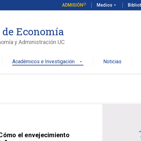
ADMISIÓN
Medios
arrow_drop_down
Biblio
o de Economía
nomía y Administración UC
Académicos e Investigación
Noticias
arrow_drop_down
 Cómo el envejecimiento