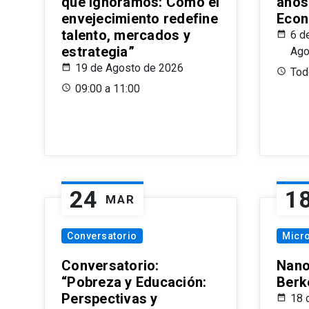
que Ignoramos: Cómo el
años
envejecimiento redefine
Econ
talento, mercados y
6 d
estrategia”
Ago
19 de Agosto de 2026
Todo
09:00 a 11:00
24
1
MAR
Conversatorio
Micr
Conversatorio:
Nano
“Pobreza y Educación:
Berk
Perspectivas y
18 