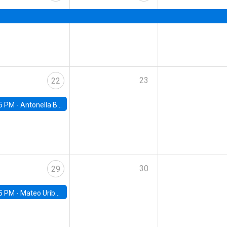
23
22
5 PM -
Antonella Bancalari, Institute for Fiscal Studies (IFS) and Research Associate at University College London (UCL)
30
29
5 PM -
Mateo Uribe-Castro, Universidad de los Andes (Colombia)