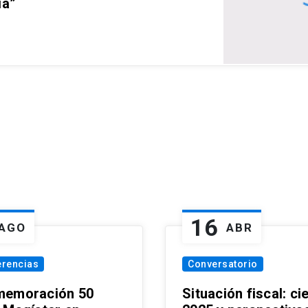
ia”
16
AGO
ABR
erencias
Conversatorio
emoración 50
Situación fiscal: ci