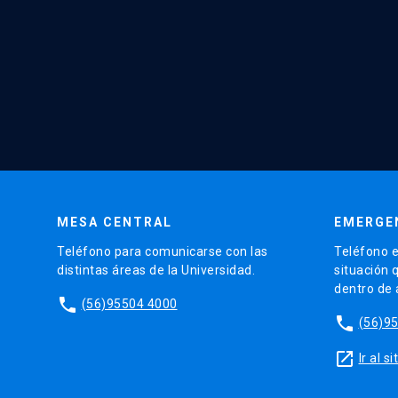
MESA CENTRAL
EMERGE
Teléfono para comunicarse con las
Teléfono e
distintas áreas de la Universidad.
situación 
dentro de
phone
(56)95504 4000
phone
(56)9
launch
Ir al 