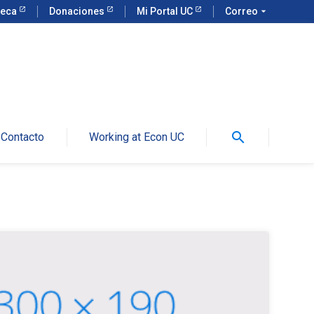
teca
Donaciones
Mi Portal UC
Correo
arrow_drop_down
search
Contacto
Working at Econ UC