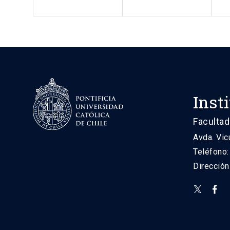
Inst
Facultad
Avda. Vic
Teléfono
Direcció