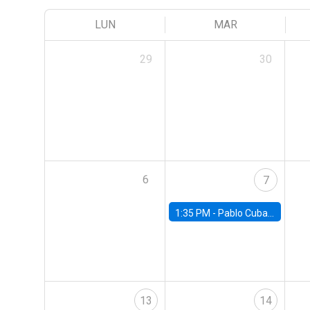
LUN
MAR
29
30
6
7
1:35 PM -
Pablo Cuba, FED Board
13
14