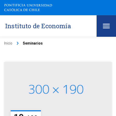
Instituto de Economía
keyboard_arrow_right
Inicio
Seminarios