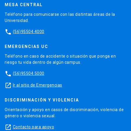
MESA CENTRAL
Teléfono para comunicarse con las distintas áreas de la
Universidad.
phone
(56)95504 4000
EMERGENCIAS UC
Teléfono en caso de accidente o situación que ponga en
riesgo tu vida dentro de algún campus.
phone
(56)95504 5000
launch
Ir al sitio de Emergencias
DISCRIMINACIÓN Y VIOLENCIA
Orientación y apoyo en casos de discriminación, violencia de
género o violencia sexual.
launch
Contacto para apoyo