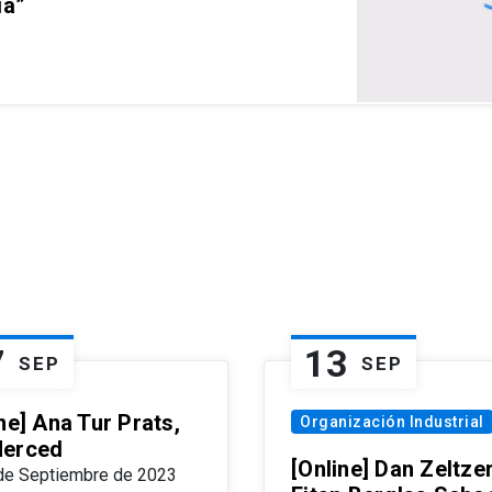
ia”
7
13
SEP
SEP
ne] Ana Tur Prats,
Organización Industrial
erced
[Online] Dan Zeltzer
de Septiembre de 2023