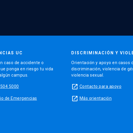
NCIAS UC
DISCRIMINACIÓN Y VIOL
n caso de accidente o
Orientación y apoyo en casos 
que ponga en riesgo tu vida
discriminación, violencia de g
 algún campus.
violencia sexual.
launch
5504 5000
Contacto para apoyo
launch
sitio de Emergencias
Más orientación