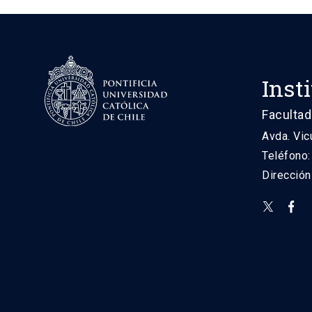
Inst
Facultad
Avda. Vic
Teléfono
Direcció