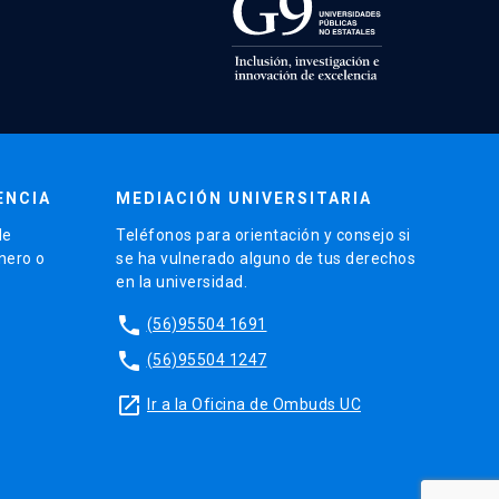
ENCIA
MEDIACIÓN UNIVERSITARIA
de
Teléfonos para orientación y consejo si
énero o
se ha vulnerado alguno de tus derechos
en la universidad.
phone
(56)95504 1691
phone
(56)95504 1247
launch
Ir a la Oficina de Ombuds UC