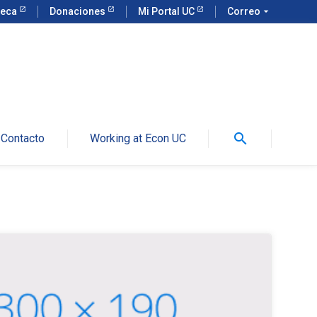
teca
Donaciones
Mi Portal UC
Correo
arrow_drop_down
search
Contacto
Working at Econ UC