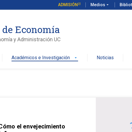
ADMISIÓN
Medios
arrow_drop_down
Biblio
o de Economía
nomía y Administración UC
Académicos e Investigación
Noticias
arrow_drop_down
 Cómo el envejecimiento