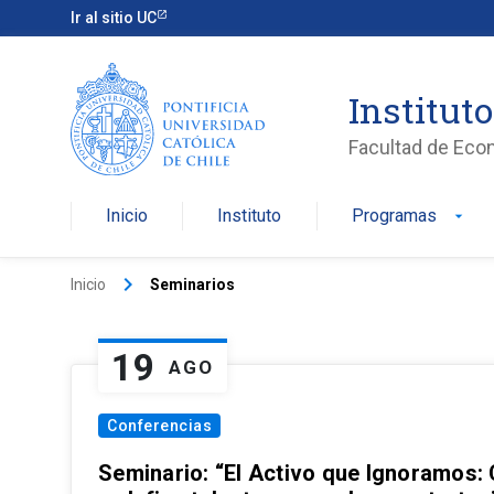
Ir al sitio UC
Institut
Facultad de Eco
Inicio
Instituto
Programas
arrow_drop_down
keyboard_arrow_right
Inicio
Seminarios
19
AGO
Conferencias
Seminario: “El Activo que Ignoramos: