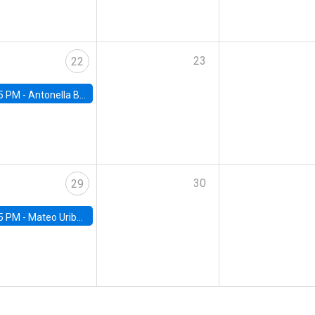
23
22
5 PM -
Antonella Bancalari, Institute for Fiscal Studies (IFS) and Research Associate at University College London (UCL)
30
29
5 PM -
Mateo Uribe-Castro, Universidad de los Andes (Colombia)