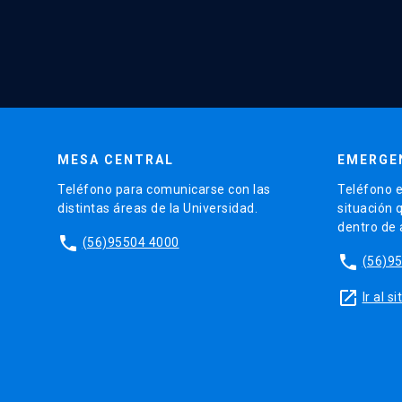
MESA CENTRAL
EMERGE
Teléfono para comunicarse con las
Teléfono e
distintas áreas de la Universidad.
situación 
dentro de
phone
(56)95504 4000
phone
(56)9
launch
Ir al 