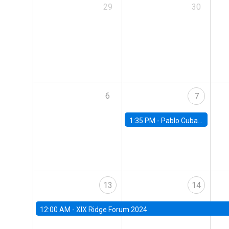
29
30
6
7
1:35 PM -
Pablo Cuba, FED Board
13
14
12:00 AM -
XIX Ridge Forum 2024