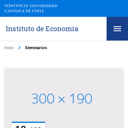
Instituto de Economía
keyboard_arrow_right
Inicio
Seminarios