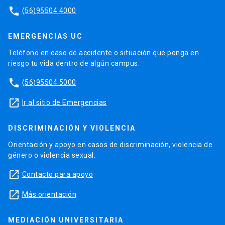
phone
(56)95504 4000
EMERGENCIAS UC
Teléfono en caso de accidente o situación que ponga en
riesgo tu vida dentro de algún campus.
phone
(56)95504 5000
launch
Ir al sitio de Emergencias
DISCRIMINACIÓN Y VIOLENCIA
Orientación y apoyo en casos de discriminación, violencia de
género o violencia sexual.
launch
Contacto para apoyo
launch
Más orientación
MEDIACIÓN UNIVERSITARIA